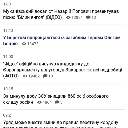
12:31
Мукачівський вокаліст Назарій Попович презентував
пісню "Білий янгол" (ВІДЕО)
12831
13
11:43
У Берегові попрощаються із загиблим Героєм Олегом
Бецою
16475
11:00
"Фідес" офіційно висунув кандидатку до
Європарламенту від угорців Закарпаття: всі подробиці
(ФОТО)
19482
10
10:15
За минулу добу ЗСУ знищили 860 осіб особового
складу росіян
4864
3
09:21
Уряд може внести зміни до правил перетину кордону