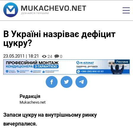
В Україні назріває дефіцит
цукру?
23.05.2011 | 18:21
24
0
Редакція
Mukachevo.net
Запаси цукру на внутрішньому ринку
вичерпалися.