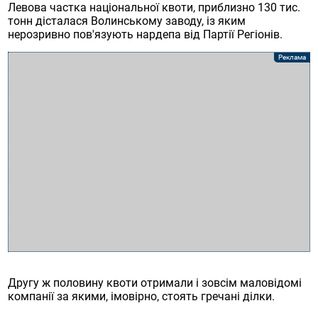
Левова частка національної квоти, приблизно 130 тис.
тонн дісталася Волинському заводу, із яким
нерозривно пов'язують нардепа від Партії Регіонів.
Другу ж половину квоти отримали і зовсім маловідомі
компанії за якими, імовірно, стоять гречані ділки.