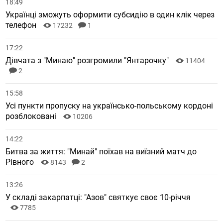
18:49
Українці зможуть оформити субсидію в один клік через
телефон
17232
1
17:22
Дівчата з "Минаю" розгромили "Янтарочку"
11404
2
15:58
Усі пункти пропуску на українсько-польському кордоні
розблоковані
10206
14:22
Битва за життя: "Минай" поїхав на виїзний матч до
Рівного
8143
2
13:26
У складі закарпатці: "Азов" святкує своє 10-річчя
7785