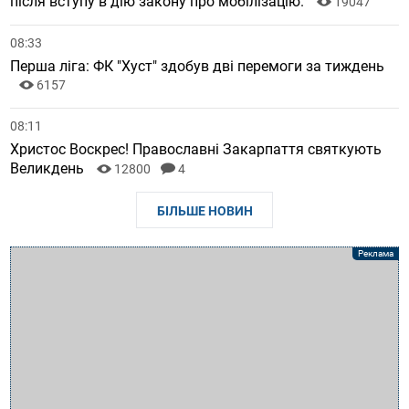
після вступу в дію закону про мобілізацію.
19047
08:33
Перша ліга: ФК "Хуст" здобув дві перемоги за тиждень
6157
08:11
Христос Воскрес! Православні Закарпаття святкують
Великдень
12800
4
БІЛЬШЕ НОВИН