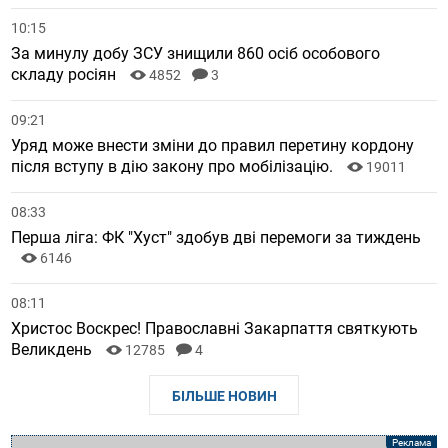
10:15
За минулу добу ЗСУ знищили 860 осіб особового
складу росіян
4852
3
09:21
Уряд може внести зміни до правил перетину кордону
після вступу в дію закону про мобілізацію.
19011
08:33
Перша ліга: ФК "Хуст" здобув дві перемоги за тиждень
6146
08:11
Христос Воскрес! Православні Закарпаття святкують
Великдень
12785
4
БІЛЬШЕ НОВИН