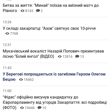
Битва за життя: "Минай" поїхав на виїзний матч до
Рівного
8143
2
13:26
У складі закарпатці: "Азов" святкує своє 10-річчя
7768
12:31
Мукачівський вокаліст Назарій Попович презентував
пісню "Білий янгол" (ВІДЕО)
12816
13
11:43
У Берегові попрощаються із загиблим Героєм Олегом
Бецою
16462
11:00
"Фідес" офіційно висунув кандидатку до
Європарламенту від угорців Закарпаття: всі подробиці
(ФОТО)
19446
10