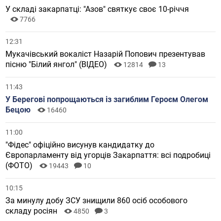
У складі закарпатці: "Азов" святкує своє 10-річчя
7766
12:31
Мукачівський вокаліст Назарій Попович презентував
пісню "Білий янгол" (ВІДЕО)
12814
13
11:43
У Берегові попрощаються із загиблим Героєм Олегом
Бецою
16460
11:00
"Фідес" офіційно висунув кандидатку до
Європарламенту від угорців Закарпаття: всі подробиці
(ФОТО)
19443
10
10:15
За минулу добу ЗСУ знищили 860 осіб особового
складу росіян
4850
3