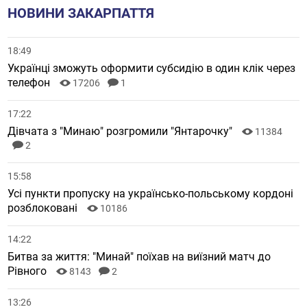
НОВИНИ ЗАКАРПАТТЯ
18:49
Українці зможуть оформити субсидію в один клік через
телефон
17206
1
17:22
Дівчата з "Минаю" розгромили "Янтарочку"
11384
2
15:58
Усі пункти пропуску на українсько-польському кордоні
розблоковані
10186
14:22
Битва за життя: "Минай" поїхав на виїзний матч до
Рівного
8143
2
13:26