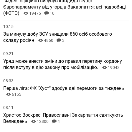
"Фідес" офіційно висунув кандидатку до
Європарламенту від угорців Закарпаття: всі подробиці
(ФОТО)
19475
10
10:15
За минулу добу ЗСУ знищили 860 осіб особового
складу росіян
4860
3
09:21
Уряд може внести зміни до правил перетину кордону
після вступу в дію закону про мобілізацію.
19043
08:33
Перша ліга: ФК "Хуст" здобув дві перемоги за тиждень
6155
08:11
Христос Воскрес! Православні Закарпаття святкують
Великдень
12800
4