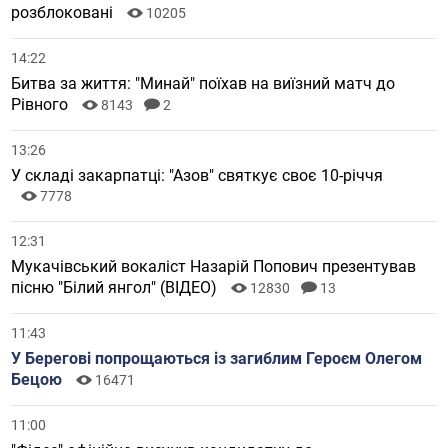
розблоковані
10205
14:22
Битва за життя: "Минай" поїхав на виїзний матч до
Рівного
8143
2
13:26
У складі закарпатці: "Азов" святкує своє 10-річчя
7778
12:31
Мукачівський вокаліст Назарій Попович презентував
пісню "Білий янгол" (ВІДЕО)
12830
13
11:43
У Берегові попрощаються із загиблим Героєм Олегом
Бецою
16471
11:00