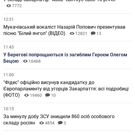
7772
12:31
Мукачівський вокаліст Назарій Попович презентував
пісню "Білий янгол" (ВІДЕО)
12821
13
11:43
У Берегові попрощаються із загиблим Героєм Олегом
Бецою
16468
11:00
"Фідес" офіційно висунув кандидатку до
Європарламенту від угорців Закарпаття: всі подробиці
(ФОТО)
19460
10
10:15
За минулу добу ЗСУ знищили 860 осіб особового
складу росіян
4854
3