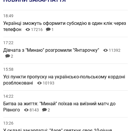
18:49
Українці зможуть оформити субсидію в один клік через
телефон
17216
1
17:22
Дівчата з "Минаю" розгромили "Янтарочку"
11392
2
15:58
Усі пункти пропуску на українсько-польському кордоні
розблоковані
10193
14:22
Битва за життя: "Минай" поїхав на виїзний матч до
Рівного
8143
2
13:26
У складі закарпатці: "Азов" святкує своє 10-річчя