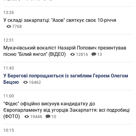
13:26
У складі закарпатці: "Азов" святкує своє 10-річчя
7768
12:31
Мукачівський вокаліст Назарій Попович презентував
пісню "Білий янгол" (ВІДЕО)
12816
13
11:43
У Берегові попрощаються із загиблим Героєм Олегом
Бецою
16462
11:00
"Фідес" офіційно висунув кандидатку до
Європарламенту від угорців Закарпаття: всі подробиці
(ФОТО)
19446
10
10:15