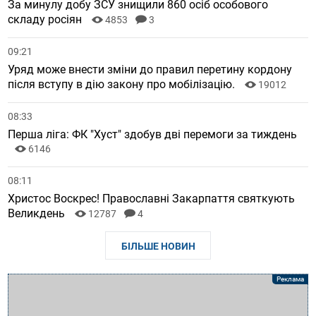
За минулу добу ЗСУ знищили 860 осіб особового
складу росіян
4853
3
09:21
Уряд може внести зміни до правил перетину кордону
після вступу в дію закону про мобілізацію.
19012
08:33
Перша ліга: ФК "Хуст" здобув дві перемоги за тиждень
6146
08:11
Христос Воскрес! Православні Закарпаття святкують
Великдень
12787
4
БІЛЬШЕ НОВИН