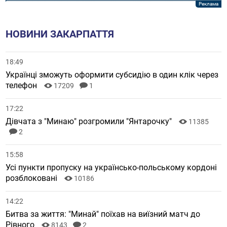
НОВИНИ ЗАКАРПАТТЯ
18:49
Українці зможуть оформити субсидію в один клік через
телефон
17209
1
17:22
Дівчата з "Минаю" розгромили "Янтарочку"
11385
2
15:58
Усі пункти пропуску на українсько-польському кордоні
розблоковані
10186
14:22
Битва за життя: "Минай" поїхав на виїзний матч до
Рівного
8143
2