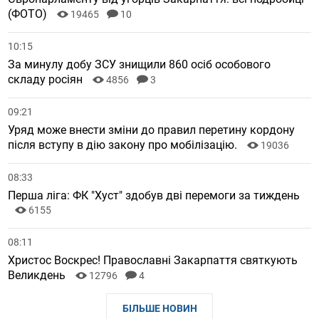
(ФОТО)
19465
10
10:15
За минулу добу ЗСУ знищили 860 осіб особового
складу росіян
4856
3
09:21
Уряд може внести зміни до правил перетину кордону
після вступу в дію закону про мобілізацію.
19036
08:33
Перша ліга: ФК "Хуст" здобув дві перемоги за тиждень
6155
08:11
Христос Воскрес! Православні Закарпаття святкують
Великдень
12796
4
БІЛЬШЕ НОВИН