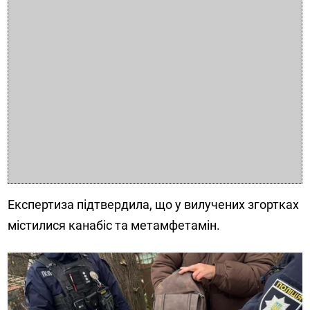
Експертиза підтвердила, що у вилучених згортках
містилися канабіс та метамфетамін.