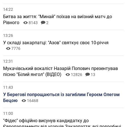
14:22
Битва за життя: "Минай" поїхав на виїзний матч до
Рівного
8143
2
13:26
У складі закарпатці: "Азов" святкує своє 10-річчя
7776
12:31
Мукачівський вокаліст Назарій Попович презентував
пісню "Білий янгол" (ВІДЕО)
12826
13
11:43
У Берегові попрощаються із загиблим Героєм Олегом
Бецою
16468
11:00
"Фідес" офіційно висунув кандидатку до
Європарламенту від угорців Закарпаття: всі подробиці