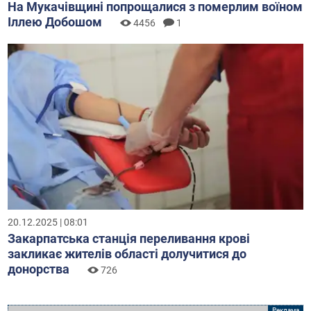
На Мукачівщині попрощалися з померлим воїном
Іллею Добошом
4456
1
20.12.2025 | 08:01
Закарпатська станція переливання крові
закликає жителів області долучитися до
донорства
726