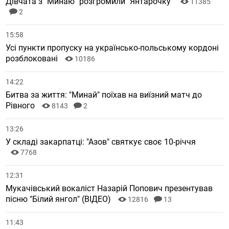
Дівчата з "Минаю" розгромили "Янтарочку"
11385
2
15:58
Усі пункти пропуску на українсько-польському кордоні
розблоковані
10186
14:22
Битва за життя: "Минай" поїхав на виїзний матч до
Рівного
8143
2
13:26
У складі закарпатці: "Азов" святкує своє 10-річчя
7768
12:31
Мукачівський вокаліст Назарій Попович презентував
пісню "Білий янгол" (ВІДЕО)
12816
13
11:43