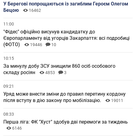
У Берегові попрощаються із загиблим Героєм Олегом
Бецою
16462
11:00
"Фідес" офіційно висунув кандидатку до
Європарламенту від угорців Закарпаття: всі подробиці
(ФОТО)
19446
10
10:15
За минулу добу ЗСУ знищили 860 осіб особового
складу росіян
4853
3
09:21
Уряд може внести зміни до правил перетину кордону
після вступу в дію закону про мобілізацію.
19011
08:33
Перша ліга: ФК "Хуст" здобув дві перемоги за тиждень
6146