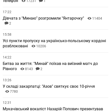
телефон
17231
1
17:22
Дівчата з "Минаю" розгромили "Янтарочку"
11404
2
15:58
Усі пункти пропуску на українсько-польському кордоні
розблоковані
10206
14:22
Битва за життя: "Минай" поїхав на виїзний матч до
Рівного
8143
2
13:26
У складі закарпатці: "Азов" святкує своє 10-річчя
7780
12:31
Мукачівський вокаліст Назарій Попович презентував