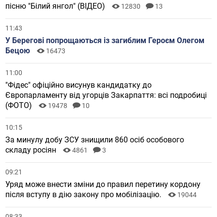
пісню "Білий янгол" (ВІДЕО)
12830
13
11:43
У Берегові попрощаються із загиблим Героєм Олегом
Бецою
16473
11:00
"Фідес" офіційно висунув кандидатку до
Європарламенту від угорців Закарпаття: всі подробиці
(ФОТО)
19478
10
10:15
За минулу добу ЗСУ знищили 860 осіб особового
складу росіян
4861
3
09:21
Уряд може внести зміни до правил перетину кордону
після вступу в дію закону про мобілізацію.
19044
08:33