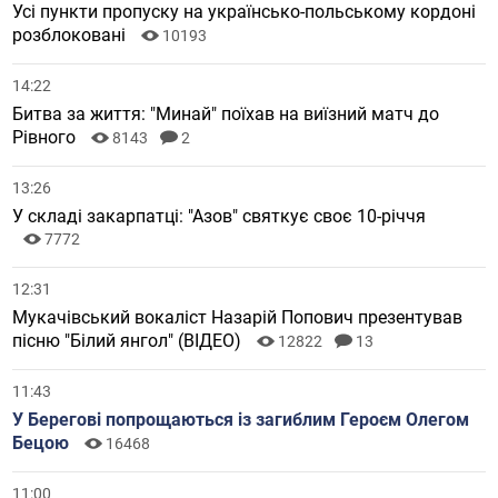
Усі пункти пропуску на українсько-польському кордоні
розблоковані
10193
14:22
Битва за життя: "Минай" поїхав на виїзний матч до
Рівного
8143
2
13:26
У складі закарпатці: "Азов" святкує своє 10-річчя
7772
12:31
Мукачівський вокаліст Назарій Попович презентував
пісню "Білий янгол" (ВІДЕО)
12822
13
11:43
У Берегові попрощаються із загиблим Героєм Олегом
Бецою
16468
11:00