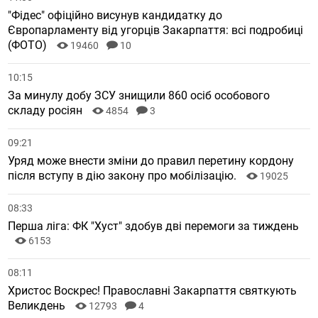
"Фідес" офіційно висунув кандидатку до
Європарламенту від угорців Закарпаття: всі подробиці
(ФОТО)
19460
10
10:15
За минулу добу ЗСУ знищили 860 осіб особового
складу росіян
4854
3
09:21
Уряд може внести зміни до правил перетину кордону
після вступу в дію закону про мобілізацію.
19025
08:33
Перша ліга: ФК "Хуст" здобув дві перемоги за тиждень
6153
08:11
Христос Воскрес! Православні Закарпаття святкують
Великдень
12793
4