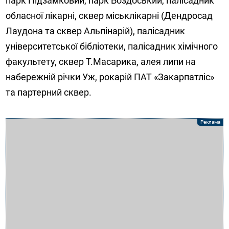
парк Підзамковий, парк Боздоський, палісадник
обласної лікарні, сквер міськлікарні (Дендросад
Лаудона та сквер Альпінарій), палісадник
університетської бібліотеки, палісадник хімічного
факультету, сквер Т.Масарика, алея липи на
набережній річки Уж, рокарій ПАТ «Закарпатліс»
та партерний сквер.