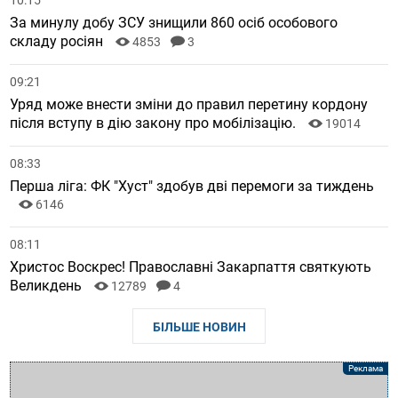
10:15
За минулу добу ЗСУ знищили 860 осіб особового
складу росіян
4853
3
09:21
Уряд може внести зміни до правил перетину кордону
після вступу в дію закону про мобілізацію.
19014
08:33
Перша ліга: ФК "Хуст" здобув дві перемоги за тиждень
6146
08:11
Христос Воскрес! Православні Закарпаття святкують
Великдень
12789
4
БІЛЬШЕ НОВИН