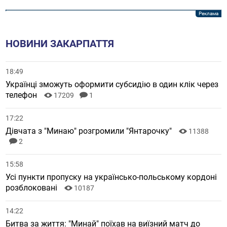
НОВИНИ ЗАКАРПАТТЯ
18:49
Українці зможуть оформити субсидію в один клік через
телефон
17209
1
17:22
Дівчата з "Минаю" розгромили "Янтарочку"
11388
2
15:58
Усі пункти пропуску на українсько-польському кордоні
розблоковані
10187
14:22
Битва за життя: "Минай" поїхав на виїзний матч до