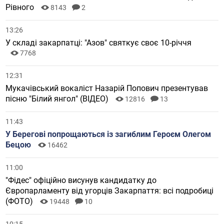
Рівного
8143
2
13:26
У складі закарпатці: "Азов" святкує своє 10-річчя
7768
12:31
Мукачівський вокаліст Назарій Попович презентував
пісню "Білий янгол" (ВІДЕО)
12816
13
11:43
У Берегові попрощаються із загиблим Героєм Олегом
Бецою
16462
11:00
"Фідес" офіційно висунув кандидатку до
Європарламенту від угорців Закарпаття: всі подробиці
(ФОТО)
19448
10