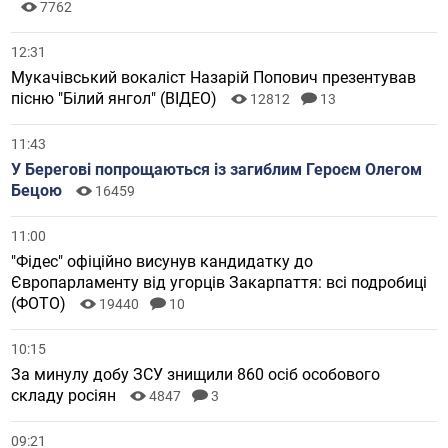
7762
12:31
Мукачівський вокаліст Назарій Попович презентував
пісню "Білий янгол" (ВІДЕО)
12812
13
11:43
У Берегові попрощаються із загиблим Героєм Олегом
Бецою
16459
11:00
"Фідес" офіційно висунув кандидатку до
Європарламенту від угорців Закарпаття: всі подробиці
(ФОТО)
19440
10
10:15
За минулу добу ЗСУ знищили 860 осіб особового
складу росіян
4847
3
09:21