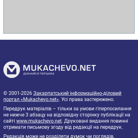
© 2001-2026
Закарпатський інформаційно-діловий
портал «Mukachevo.net»
. Усі права застережено.
Передрук матеріалів – тільки за умови гіперпосилання
не нижче 3 абзацу на відповідну сторінку публікації на
сайті
www.mukachevo.net
. Друковані видання повинні
отримати письмову згоду від редакції на передрук.
Редакція може не розділяти думок чи поглядів,