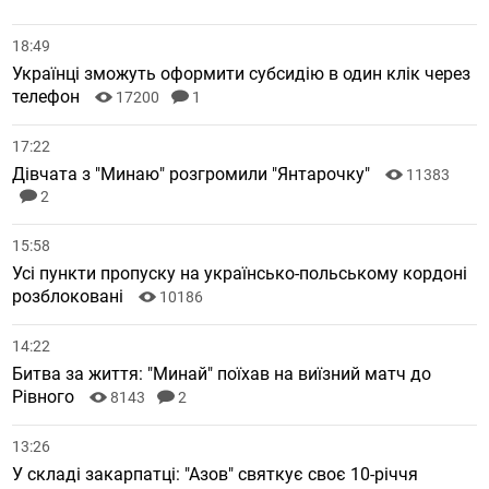
18:49
Українці зможуть оформити субсидію в один клік через
телефон
17200
1
17:22
Дівчата з "Минаю" розгромили "Янтарочку"
11383
2
15:58
Усі пункти пропуску на українсько-польському кордоні
розблоковані
10186
14:22
Битва за життя: "Минай" поїхав на виїзний матч до
Рівного
8143
2
13:26
У складі закарпатці: "Азов" святкує своє 10-річчя