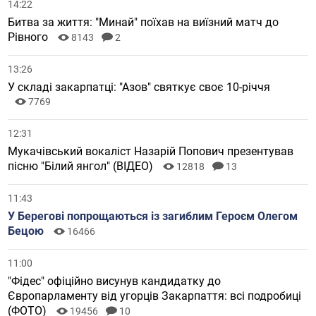
14:22
Битва за життя: "Минай" поїхав на виїзний матч до
Рівного
8143
2
13:26
У складі закарпатці: "Азов" святкує своє 10-річчя
7769
12:31
Мукачівський вокаліст Назарій Попович презентував
пісню "Білий янгол" (ВІДЕО)
12818
13
11:43
У Берегові попрощаються із загиблим Героєм Олегом
Бецою
16466
11:00
"Фідес" офіційно висунув кандидатку до
Європарламенту від угорців Закарпаття: всі подробиці
(ФОТО)
19456
10