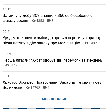
10:15
За минулу добу ЗСУ знищили 860 осіб особового
складу росіян
4853
3
09:21
Уряд може внести зміни до правил перетину кордону
після вступу в дію закону про мобілізацію.
19021
08:33
Перша ліга: ФК "Хуст" здобув дві перемоги за тиждень
6147
08:11
Христос Воскрес! Православні Закарпаття святкують
Великдень
12792
4
БІЛЬШЕ НОВИН