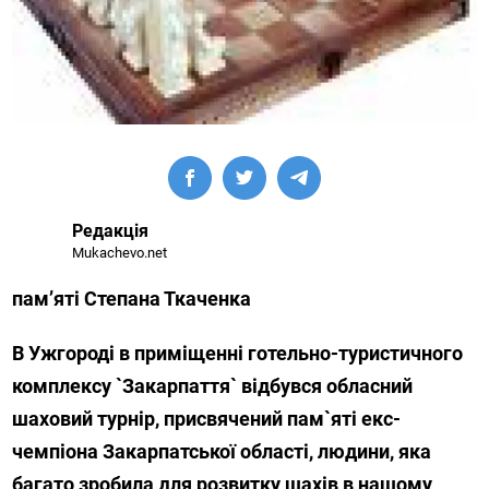
Редакція
Mukachevo.net
пам’яті Степана Ткаченка
В Ужгороді в приміщенні готельно-туристичного
комплексу `Закарпаття` відбувся обласний
шаховий турнір, присвячений пам`яті екс-
чемпіона Закарпатської області, людини, яка
багато зробила для розвитку шахів в нашому