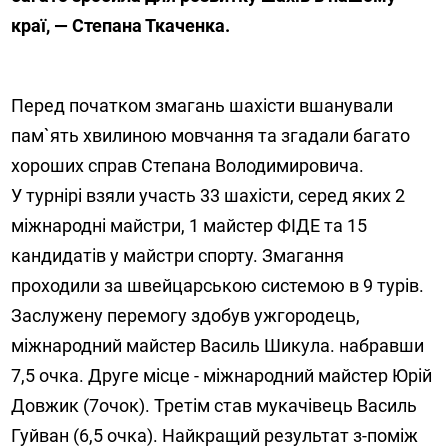
краї, — Степана Ткаченка.
Перед початком змагань шахісти вшанували
пам`ять хвилиною мовчання та згадали багато
хороших справ Степана Володимировича.
У турнірі взяли участь 33 шахісти, серед яких 2
міжнародні майстри, 1 майстер ФІДЕ та 15
кандидатів у майстри спорту. Змагання
проходили за швейцарською системою в 9 турів.
Заслужену перемогу здобув ужгородець,
міжнародний майстер Василь Шикула. набравши
7,5 очка. Друге місце - міжнародний майстер Юрій
Довжик (7очок). Третім став мукачівець Василь
Гуйван (6,5 очка). Найкращий результат з-поміж