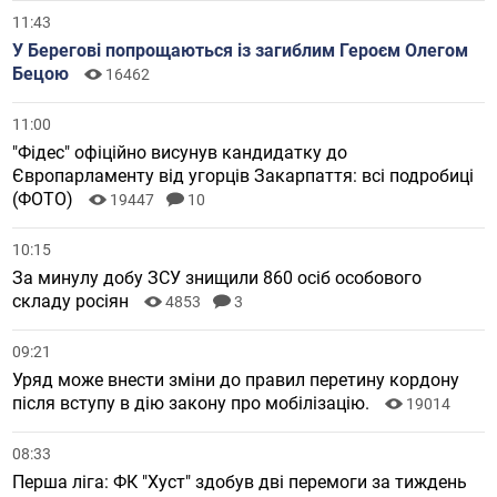
11:43
У Берегові попрощаються із загиблим Героєм Олегом
Бецою
16462
11:00
"Фідес" офіційно висунув кандидатку до
Європарламенту від угорців Закарпаття: всі подробиці
(ФОТО)
19447
10
10:15
За минулу добу ЗСУ знищили 860 осіб особового
складу росіян
4853
3
09:21
Уряд може внести зміни до правил перетину кордону
після вступу в дію закону про мобілізацію.
19014
08:33
Перша ліга: ФК "Хуст" здобув дві перемоги за тиждень