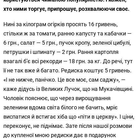
хто ними торгує, припрошує, розхвалюючи своє.
Нині за кілограм огірків просять 16 гривень,
стільки ж за томати, ранню капусту та кабачки —
6 грн., салат — 5 грн., пучок кропу, зеленої цибулі,
петрушки і шпинату — 2 грн. Рання картопля
взагалі б’є всі рекорди — 18 грн. за кг. До речі, тут
її не так вже й багато. Редиска коштує 5 гривень.
«І не нижче, панічко. Це все моє, сам саджу», —
каже дідусь із Великих Лучок, що на Мукачівщині.
Чоловік пояснює, що через вирощування
зеленини вдома світа білого не бачить, мріє
виспатися й встигає хіба що «піти в церкву». І ціни,
переконує, не піднімає. Зате після нашої розмови
до купленої мною редиски дає в подарунок