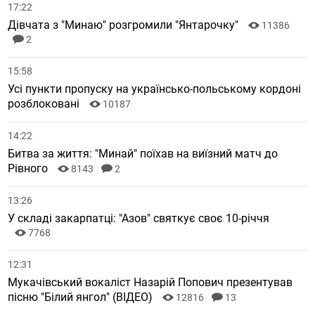
17:22
Дівчата з "Минаю" розгромили "Янтарочку"
11386
2
15:58
Усі пункти пропуску на українсько-польському кордоні
розблоковані
10187
14:22
Битва за життя: "Минай" поїхав на виїзний матч до
Рівного
8143
2
13:26
У складі закарпатці: "Азов" святкує своє 10-річчя
7768
12:31
Мукачівський вокаліст Назарій Попович презентував
пісню "Білий янгол" (ВІДЕО)
12816
13