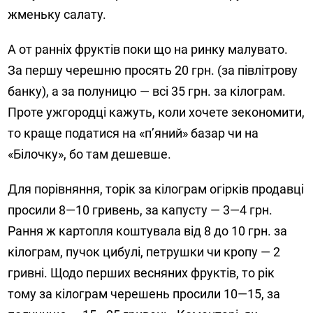
жменьку салату.
А от ранніх фруктів поки що на ринку малувато.
За першу черешню просять 20 грн. (за півлітрову
банку), а за полуницю — всі 35 грн. за кілограм.
Проте ужгородці кажуть, коли хочете зекономити,
то краще податися на «п’яний» базар чи на
«Білочку», бо там дешевше.
Для порівняння, торік за кілограм огірків продавці
просили 8—10 гривень, за капусту — 3—4 грн.
Рання ж картопля коштувала від 8 до 10 грн. за
кілограм, пучок цибулі, петрушки чи кропу — 2
гривні. Щодо перших весняних фруктів, то рік
тому за кілограм черешень просили 10—15, за