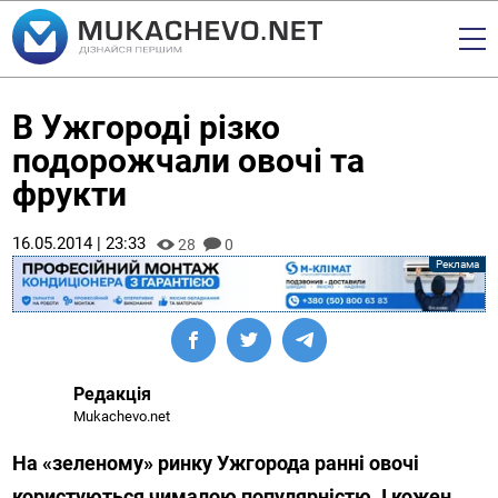
В Ужгороді різко
подорожчали овочі та
фрукти
16.05.2014 | 23:33
28
0
Редакція
Mukachevo.net
На «зеленому» ринку Ужгорода ранні овочі
користуються чималою популярністю. І кожен,