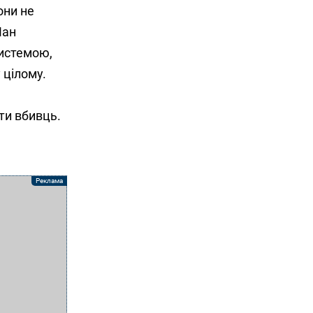
они не
Пан
системою,
 цілому.
ти вбивць.