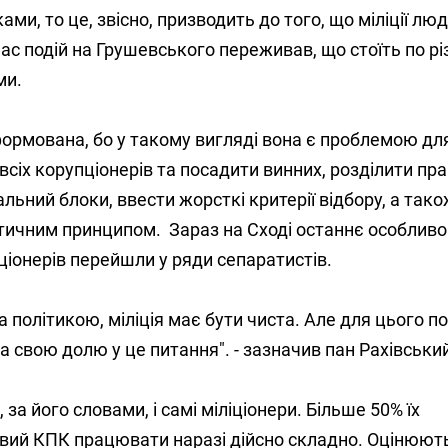
ми, то це, звісно, призводить до того, що міліції лю
час подій на Грушевського переживав, що стоїть по рі
ми.
формована, бо у такому вигляді вона є проблемою дл
всіх корупціонерів та посадити винних, розділити пра
льний блоки, ввести жорсткі критерії відбору, а так
ітичним принципом. Зараз на Сході останнє особливо
іціонерів перейшли у ряди сепаратистів.
а політикою, міліція має бути чиста. Але для цього по
 свою долю у це питання". - зазначив пан Рахівськи
за його словами, і самі міліціонери. Більше 50% їх
овий КПК працювати наразі дійсно складно. Оцінюют