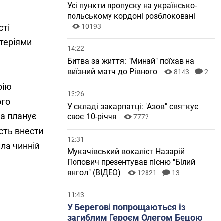
Усі пункти пропуску на українсько-
польському кордоні розблоковані
сті
10193
итеріями
14:22
Битва за життя: "Минай" поїхав на
виїзний матч до Рівного
8143
2
фію
13:26
ого
У складі закарпатці: "Азов" святкує
ка планує
своє 10-річчя
7772
сть внести
12:31
ила чинній
Мукачівський вокаліст Назарій
Попович презентував пісню "Білий
янгол" (ВІДЕО)
12821
13
11:43
У Берегові попрощаються із
загиблим Героєм Олегом Бецою