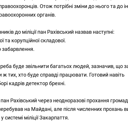
 правоохоронців. Отож потрібні зміни до нього та до і
равоохоронних органів.
иків до міліції пан Рахівський назвав наступні:
ої та корупційної складової.
го забарвлення.
треба буде звільнити багатьох людей, зазначив, що з
и ж тих, хто буде справді працювати. Готовий навіть
орі кадрів детектор брехні.
пан Рахівський через неодноразові прохання громад
еребував на Майдані, але після численних прохань в
у системі міліції Закарпаття.