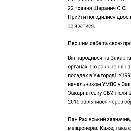
22 травня Шаранич С.О.
Прийти погодилися двоє п
зв'язатися.
Першим себе та свою про
Він народився на Закарпа
органах. По закінченні на
посадах в Ужгороді. У199
начальником УМВС у Зака
Закарпатську СБУ. після 
2010 звільнився через о
Пан Рахівський зазначив
міліціонерів. Каже, така 