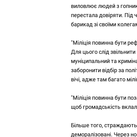
виловлює людей з гопника
перестала довіряти. Під 
барикад зі своїми колега
"Міліція повинна бути ре
Для цього слід звільнити 
муніципальний та криміна
заборонити відбір за пол
вічі, адже там багато міл
"Міліція повинна бути поз
щоб громадськість вклала
Більше того, страждають, 
деморалізовані. Через н