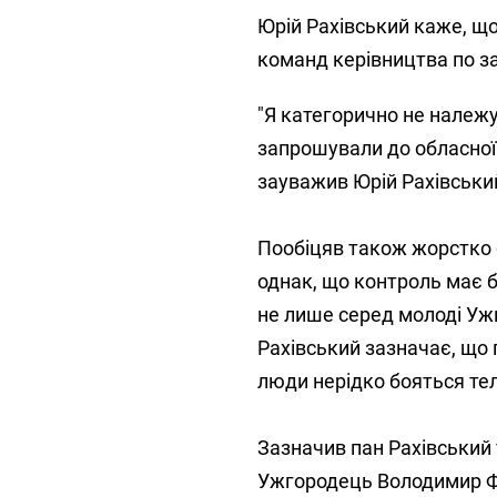
Юрій Рахівський каже, що
команд керівництва по з
"Я категорично не належу
запрошували до обласної р
зауважив Юрій Рахівськи
Пообіцяв також жорстко 
однак, що контроль має б
не лише серед молоді Уж
Рахівський зазначає, що п
люди нерідко бояться тел
Зазначив пан Рахівський 
Ужгородець Володимир Фе