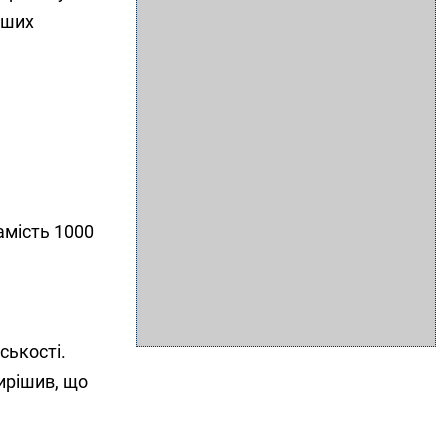
нших
амість 1000
ськості.
ирішив, що