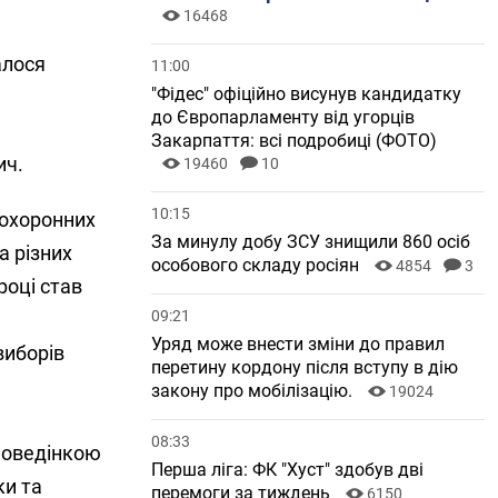
16468
алося
11:00
"Фідес" офіційно висунув кандидатку
до Європарламенту від угорців
Закарпаття: всі подробиці (ФОТО)
ич.
19460
10
10:15
оохоронних
За минулу добу ЗСУ знищили 860 осіб
а різних
особового складу росіян
4854
3
році став
09:21
Уряд може внести зміни до правил
виборів
перетину кордону після вступу в дію
закону про мобілізацію.
19024
08:33
поведінкою
Перша ліга: ФК "Хуст" здобув дві
ки та
перемоги за тиждень
6150