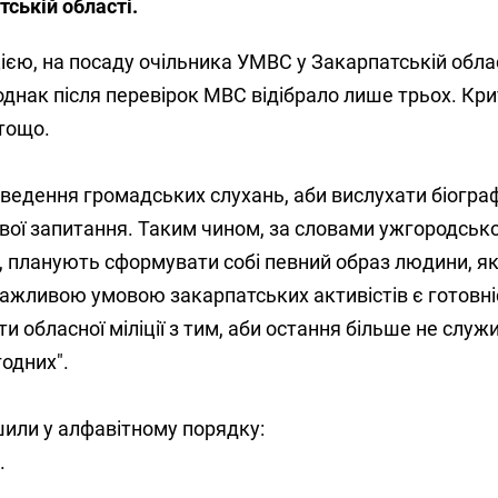
ській області.
єю, на посаду очільника УМВС у Закарпатській обла
днак після перевірок МВС відібрало лише трьох. Кр
 тощо.
оведення громадських слухань, аби вислухати біогра
свої запитання. Таким чином, за словами ужгородськ
, планують сформувати собі певний образ людини, я
важливою умовою закарпатських активістів є готовні
и обласної міліції з тим, аби остання більше не служ
годних".
шили у алфавітному порядку:
.