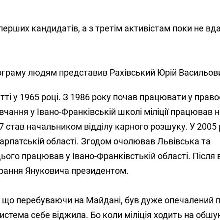
ерших кандидатів, а з третім активістам поки не вд
граму людям представив Рахівський Юрій Васильов
тті у 1965 році. З 1986 року почав працювати у прав
вчання у Івано-Франківській школі міліції працював н
7 став начальником відділу карного розшуку. У 2005 
рпатській області. Згодом очолював Львівська та
цього працював у Івано-Франківстькій області. Після 
брання Януковича президентом.
, що перебуваючи на Майдані, був дуже опечалений 
система себе віджила. Бо коли міліція ходить на обшу