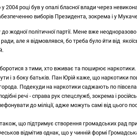
 у 2004 році був у опалі бласної влади через невикон
абезпеченню виборів Президента, зокрема і у Мукаче
 до жодної політичної партії. Мене вже неодноразово
ади, але я відмовлявся, бо треба було йти від якоїсь п
й.
боротися з тими, хто вживає та поширює наркотики.
ути і з боку батьків. Пан Юрій каже, що наркотики 
города. Подекуди на наркотики саджають по півсела
одібні речі - справа рук спецслужб, зокрема і російс
ефонувати до міліції, адже можуть самі від цього п
також, що підтримує створення громадських рад при м
ськов відмітив однак, що у чинній формі Громадськ