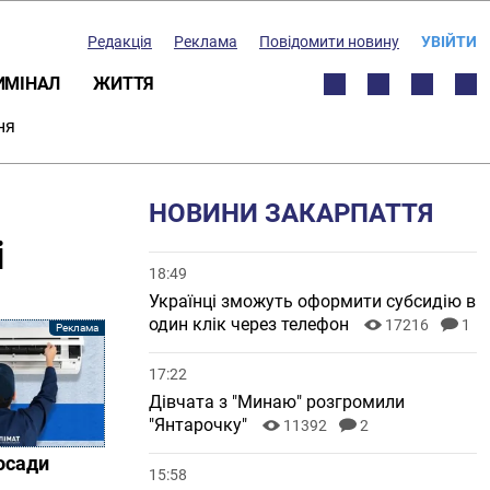
Редакція
Реклама
Повідомити новину
УВІЙТИ
ИМІНАЛ
ЖИТТЯ
ня
НОВИНИ ЗАКАРПАТТЯ
і
18:49
Українці зможуть оформити субсидію в
один клік через телефон
17216
1
17:22
Дівчата з "Минаю" розгромили
"Янтарочку"
11392
2
осади
15:58