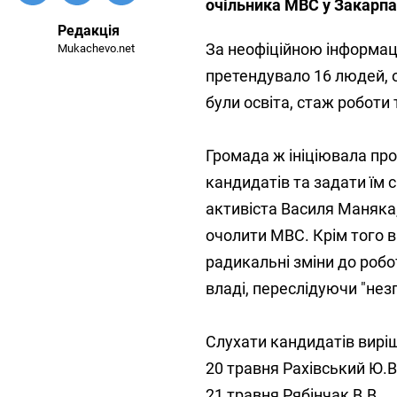
очільника МВС у Закарпат
Редакція
За неофіційною інформаці
Mukachevo.net
претендувало 16 людей, о
були освіта, стаж роботи
Громада ж ініціювала пр
кандидатів та задати їм 
активіста Василя Маняка
очолити МВС. Крім того 
радикальні зміни до робот
владі, переслідуючи "нез
Слухати кандидатів вирі
20 травня Рахівський Ю.В
21 травня Рябінчак В.В.