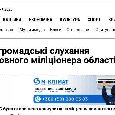
пня 2026
ПОЛІТИКА
ЕКОНОМІКА
КУЛЬТУРА
СПОРТ
КР
алітика
Мультимедіа
Блоги
Оголошення
Опитуван
громадські слухання
овного міліціонера област
ВС було оголошено конкурс на заміщення вакантної п