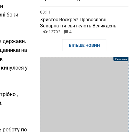
ди
08:11
зні боки
Христос Воскрес! Православні
Закарпаття святкують Великдень
12792
4
я держави.
БІЛЬШЕ НОВИН
цівників на
ож
 кинулося у
трібно ,
й.
ь роботу по