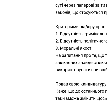
суті через паперові звіти
законів, що стосуються п
Критеріями відбору працвн
1. Відсутність кримінальн
2. Відсутність політично
3. Моральні якості.
На запитання про те, що 
звільнених знайде стільк
використовувати при відб
Подав свою кандидатуру 
Каже, що до останнього п
таки зможе змінити щось 