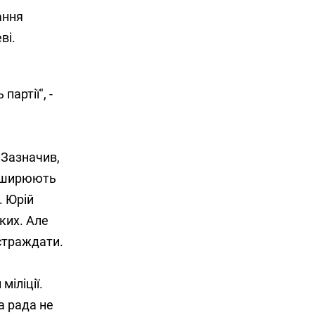
ання
ві.
артії", -
 Зазначив,
поширюють
. Юрій
ьких. Але
остраждати.
іліції.
а рада не