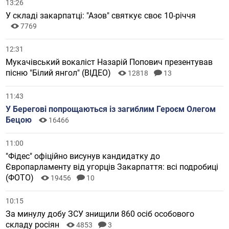
13:26
У складі закарпатці: "Азов" святкує своє 10-річчя
7769
12:31
Мукачівський вокаліст Назарій Попович презентував
пісню "Білий янгол" (ВІДЕО)
12818
13
11:43
У Берегові попрощаються із загиблим Героєм Олегом
Бецою
16466
11:00
"Фідес" офіційно висунув кандидатку до
Європарламенту від угорців Закарпаття: всі подробиці
(ФОТО)
19456
10
10:15
За минулу добу ЗСУ знищили 860 осіб особового
складу росіян
4853
3