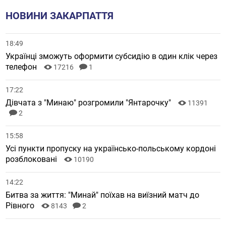
НОВИНИ ЗАКАРПАТТЯ
18:49
Українці зможуть оформити субсидію в один клік через
телефон
17216
1
17:22
Дівчата з "Минаю" розгромили "Янтарочку"
11391
2
15:58
Усі пункти пропуску на українсько-польському кордоні
розблоковані
10190
14:22
Битва за життя: "Минай" поїхав на виїзний матч до
Рівного
8143
2