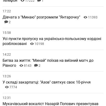
телефон
17222
1
17:22
Дівчата з "Минаю" розгромили "Янтарочку"
11393
2
15:58
Усі пункти пропуску на українсько-польському кордоні
розблоковані
10198
14:22
Битва за життя: "Минай" поїхав на виїзний матч до
Рівного
8143
2
13:26
У складі закарпатці: "Азов" святкує своє 10-річчя
7774
12:31
Мукачівський вокаліст Назарій Попович презентував