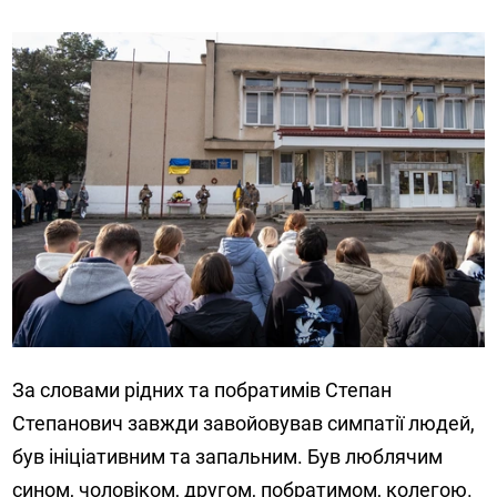
За словами рідних та побратимів Степан
Степанович завжди завойовував симпатії людей,
був ініціативним та запальним. Був люблячим
сином, чоловіком, другом, побратимом, колегою.