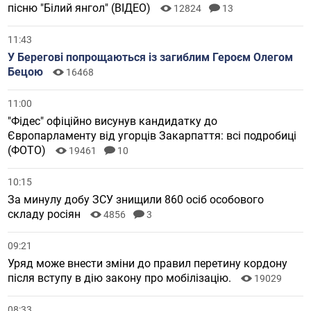
пісню "Білий янгол" (ВІДЕО)
12824
13
11:43
У Берегові попрощаються із загиблим Героєм Олегом
Бецою
16468
11:00
"Фідес" офіційно висунув кандидатку до
Європарламенту від угорців Закарпаття: всі подробиці
(ФОТО)
19461
10
10:15
За минулу добу ЗСУ знищили 860 осіб особового
складу росіян
4856
3
09:21
Уряд може внести зміни до правил перетину кордону
після вступу в дію закону про мобілізацію.
19029
08:33