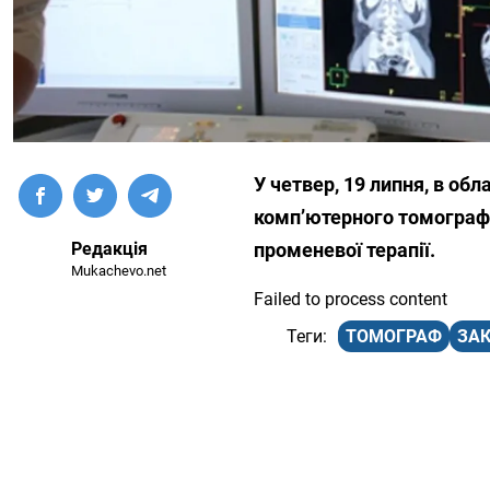
У четвер, 19 липня, в об
комп’ютерного томографа
Редакція
променевої терапії.
Mukachevo.net
Failed to process content
ТОМОГРАФ
ЗА