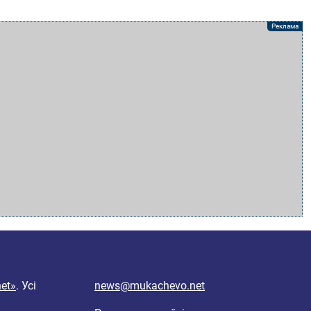
et»
. Усі
news@mukachevo.net