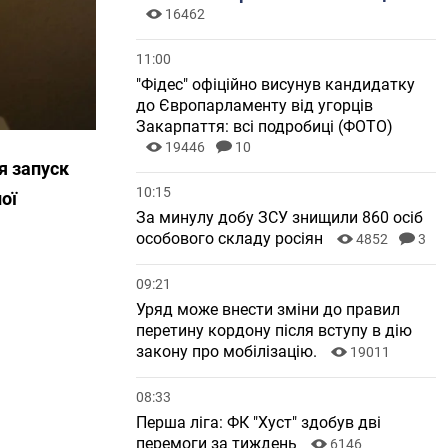
16462
11:00
"Фідес" офіційно висунув кандидатку
до Європарламенту від угорців
Закарпаття: всі подробиці (ФОТО)
19446
10
я запуск
10:15
ої
За минулу добу ЗСУ знищили 860 осіб
особового складу росіян
4852
3
09:21
Уряд може внести зміни до правил
перетину кордону після вступу в дію
закону про мобілізацію.
19011
08:33
Перша ліга: ФК "Хуст" здобув дві
перемоги за тиждень
6146