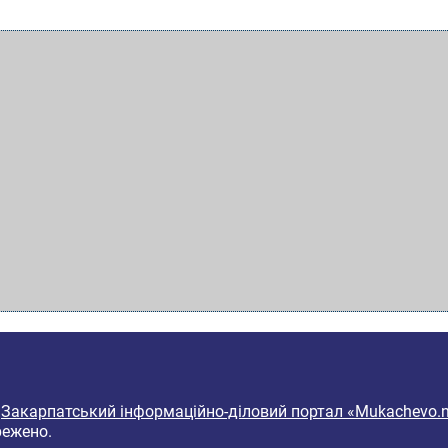
6
Закарпатський інформаційно-діловий портал «Mukachevo.n
режено.