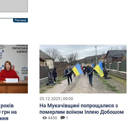
20.12.2025 | 09:00
 років
На Мукачівщині попрощалися з
 грн на
померлим воїном Іллею Добошом
ння
4450
1