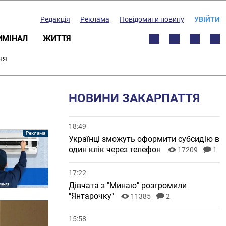
Редакція
Реклама
Повідомити новину
УВІЙТИ
ИМІНАЛ
ЖИТТЯ
ня
НОВИНИ ЗАКАРПАТТЯ
18:49
Українці зможуть оформити субсидію в
один клік через телефон
17209
1
17:22
Дівчата з "Минаю" розгромили
"Янтарочку"
11385
2
15:58