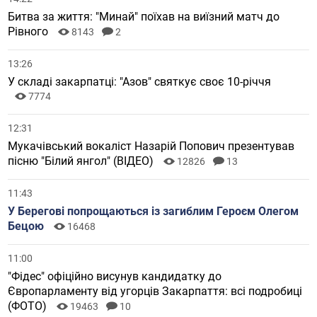
Битва за життя: "Минай" поїхав на виїзний матч до
Рівного
8143
2
13:26
У складі закарпатці: "Азов" святкує своє 10-річчя
7774
12:31
Мукачівський вокаліст Назарій Попович презентував
пісню "Білий янгол" (ВІДЕО)
12826
13
11:43
У Берегові попрощаються із загиблим Героєм Олегом
Бецою
16468
11:00
"Фідес" офіційно висунув кандидатку до
Європарламенту від угорців Закарпаття: всі подробиці
(ФОТО)
19463
10