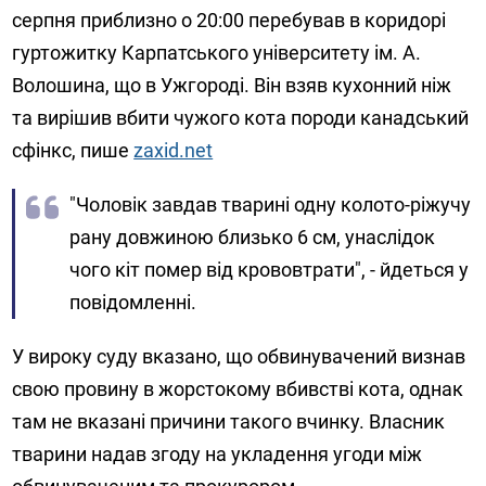
серпня приблизно о 20:00 перебував в коридорі
гуртожитку Карпатського університету ім. А.
Волошина, що в Ужгороді. Він взяв кухонний ніж
та вирішив вбити чужого кота породи канадський
сфінкс, пише
zaxid.net
"Чоловік завдав тварині одну колото-ріжучу
рану довжиною близько 6 см, унаслідок
чого кіт помер від крововтрати", - йдеться у
повідомленні.
У вироку суду вказано, що обвинувачений визнав
свою провину в жорстокому вбивстві кота, однак
там не вказані причини такого вчинку. Власник
тварини надав згоду на укладення угоди між