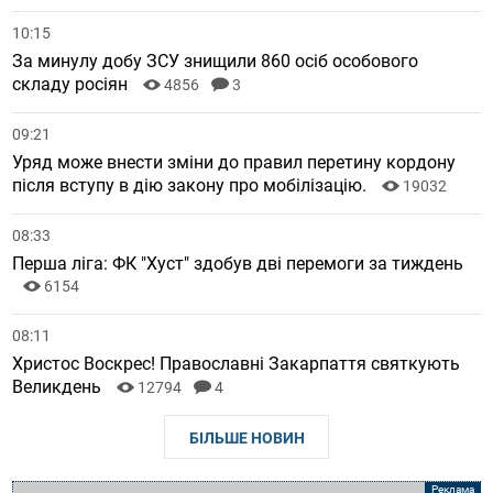
10:15
За минулу добу ЗСУ знищили 860 осіб особового
складу росіян
4856
3
09:21
Уряд може внести зміни до правил перетину кордону
після вступу в дію закону про мобілізацію.
19032
08:33
Перша ліга: ФК "Хуст" здобув дві перемоги за тиждень
6154
08:11
Христос Воскрес! Православні Закарпаття святкують
Великдень
12794
4
БІЛЬШЕ НОВИН