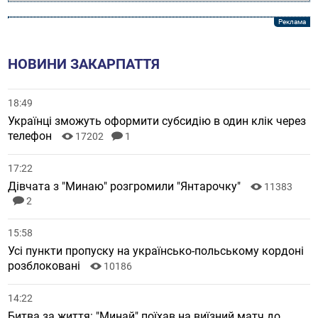
НОВИНИ ЗАКАРПАТТЯ
18:49
Українці зможуть оформити субсидію в один клік через
телефон
17202
1
17:22
Дівчата з "Минаю" розгромили "Янтарочку"
11383
2
15:58
Усі пункти пропуску на українсько-польському кордоні
розблоковані
10186
14:22
Битва за життя: "Минай" поїхав на виїзний матч до