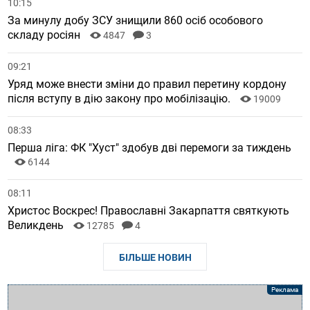
10:15
За минулу добу ЗСУ знищили 860 осіб особового
складу росіян
4847
3
09:21
Уряд може внести зміни до правил перетину кордону
після вступу в дію закону про мобілізацію.
19009
08:33
Перша ліга: ФК "Хуст" здобув дві перемоги за тиждень
6144
08:11
Христос Воскрес! Православні Закарпаття святкують
Великдень
12785
4
БІЛЬШЕ НОВИН