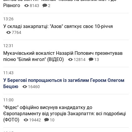
Рівного
8143
2
13:26
У складі закарпатці: "Азов" святкує своє 10-річчя
7764
12:31
Мукачівський вокаліст Назарій Попович презентував
пісню "Білий янгол" (ВІДЕО)
12814
13
11:43
У Берегові попрощаються із загиблим Героєм Олегом
Бецою
16460
11:00
"Фідес" офіційно висунув кандидатку до
Європарламенту від угорців Закарпаття: всі подробиці
(ФОТО)
19442
10