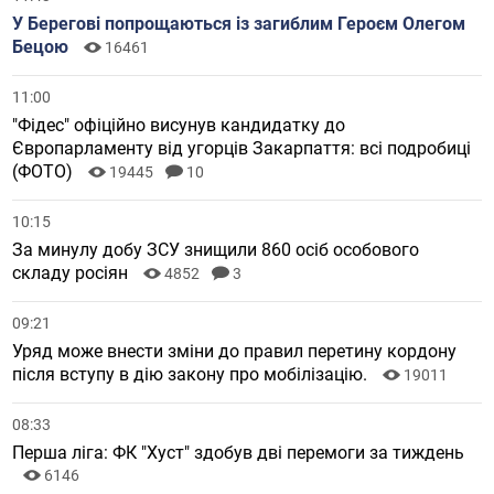
У Берегові попрощаються із загиблим Героєм Олегом
Бецою
16461
11:00
"Фідес" офіційно висунув кандидатку до
Європарламенту від угорців Закарпаття: всі подробиці
(ФОТО)
19445
10
10:15
За минулу добу ЗСУ знищили 860 осіб особового
складу росіян
4852
3
09:21
Уряд може внести зміни до правил перетину кордону
після вступу в дію закону про мобілізацію.
19011
08:33
Перша ліга: ФК "Хуст" здобув дві перемоги за тиждень
6146