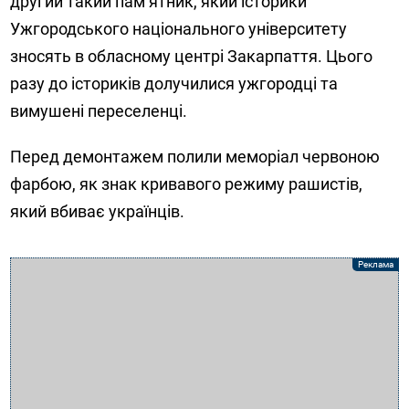
другий такий пам’ятник, який історики
Ужгородського національного університету
зносять в обласному центрі Закарпаття. Цього
разу до істориків долучилися ужгородці та
вимушені переселенці.
Перед демонтажем полили меморіал червоною
фарбою, як знак кривавого режиму рашистів,
який вбиває українців.