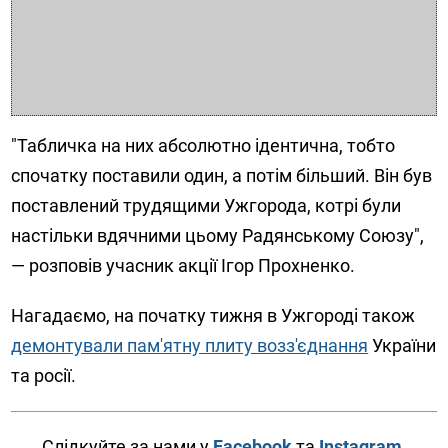
"Табличка на них абсолютно ідентична, тобто
спочатку поставили один, а потім більший. Він був
поставлений трудящими Ужгорода, котрі були
настільки вдячними цьому Радянському Союзу",
— розповів учасник акції Ігор Прохненко.
Нагадаємо, на початку тижня в Ужгороді також
демонтували пам'ятну плиту возз'єднання
України
та росії.
Слідкуйте за нами у
Facebook
та
Instagram
.