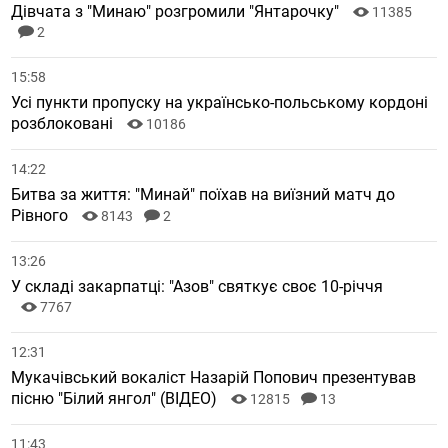
Дівчата з "Минаю" розгромили "Янтарочку"
11385
2
15:58
Усі пункти пропуску на українсько-польському кордоні
розблоковані
10186
14:22
Битва за життя: "Минай" поїхав на виїзний матч до
Рівного
8143
2
13:26
У складі закарпатці: "Азов" святкує своє 10-річчя
7767
12:31
Мукачівський вокаліст Назарій Попович презентував
пісню "Білий янгол" (ВІДЕО)
12815
13
11:43