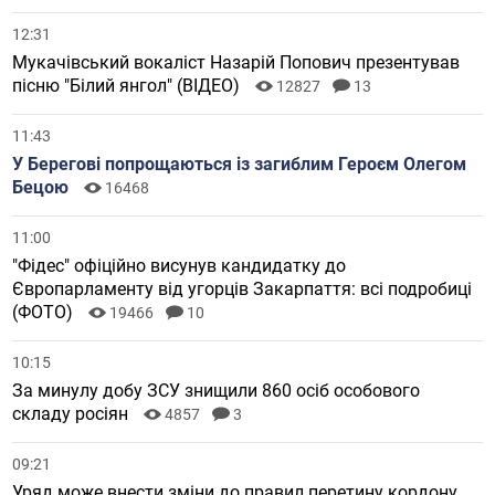
12:31
Мукачівський вокаліст Назарій Попович презентував
пісню "Білий янгол" (ВІДЕО)
12827
13
11:43
У Берегові попрощаються із загиблим Героєм Олегом
Бецою
16468
11:00
"Фідес" офіційно висунув кандидатку до
Європарламенту від угорців Закарпаття: всі подробиці
(ФОТО)
19466
10
10:15
За минулу добу ЗСУ знищили 860 осіб особового
складу росіян
4857
3
09:21
Уряд може внести зміни до правил перетину кордону