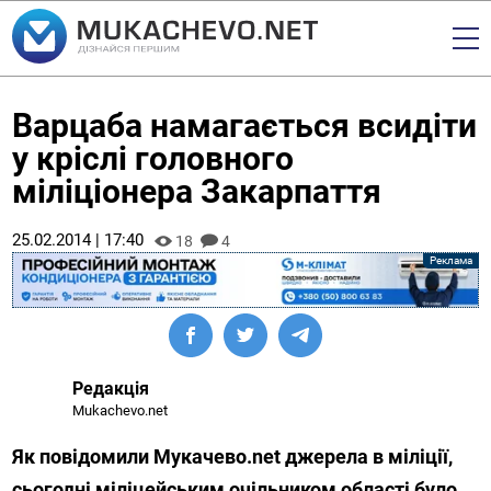
Варцаба намагається всидіти
у кріслі головного
міліціонера Закарпаття
25.02.2014 | 17:40
18
4
Редакція
Mukachevo.net
Як повідомили Мукачево.net джерела в міліції,
сьогодні міліцейським очільником області було