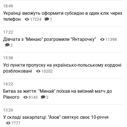
18:49
Українці зможуть оформити субсидію в один клік через
телефон
17224
1
17:22
Дівчата з "Минаю" розгромили "Янтарочку"
11398
2
15:58
Усі пункти пропуску на українсько-польському кордоні
розблоковані
10202
14:22
Битва за життя: "Минай" поїхав на виїзний матч до
Рівного
8143
2
13:26
У складі закарпатці: "Азов" святкує своє 10-річчя
7777