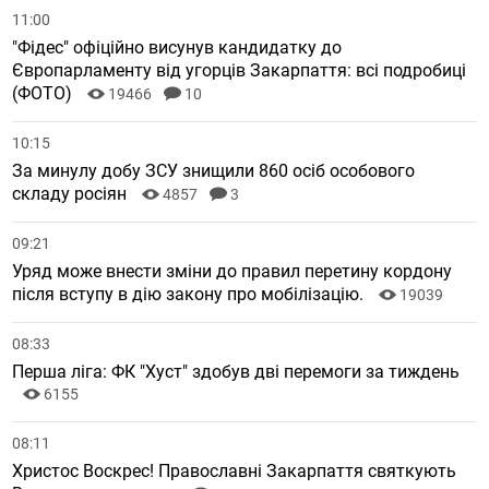
11:00
"Фідес" офіційно висунув кандидатку до
Європарламенту від угорців Закарпаття: всі подробиці
(ФОТО)
19466
10
10:15
За минулу добу ЗСУ знищили 860 осіб особового
складу росіян
4857
3
09:21
Уряд може внести зміни до правил перетину кордону
після вступу в дію закону про мобілізацію.
19039
08:33
Перша ліга: ФК "Хуст" здобув дві перемоги за тиждень
6155
08:11
Христос Воскрес! Православні Закарпаття святкують