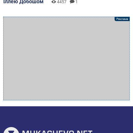
Іллею Добошом
4457
1