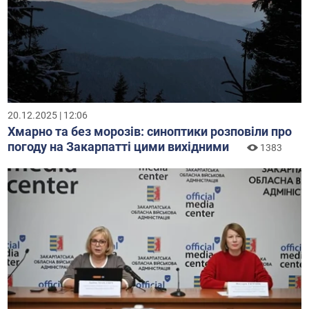
20.12.2025 | 12:06
Хмарно та без морозів: синоптики розповіли про
погоду на Закарпатті цими вихідними
1383