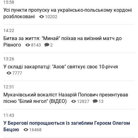
15:58
Усі пункти пропуску на українсько-польському кордоні
розблоковані
10202
14:22
Битва за життя: "Минай" поїхав на виїзний матч до
Рівного
8143
2
13:26
У складі закарпатці: "Азов" святкує своє 10-річчя
7777
12:31
Мукачівський вокаліст Назарій Попович презентував
пісню "Білий янгол" (ВІДЕО)
12827
13
11:43
У Берегові попрощаються із загиблим Героєм Олегом
Бецою
16468