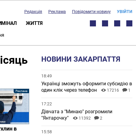
Редакція
Реклама
Повідомити новину
УВІЙТИ
ИМІНАЛ
ЖИТТЯ
ня
ісяць
НОВИНИ ЗАКАРПАТТЯ
18:49
Українці зможуть оформити субсидію в
один клік через телефон
17216
1
17:22
Дівчата з "Минаю" розгромили
"Янтарочку"
11392
2
ухлин в
15:58