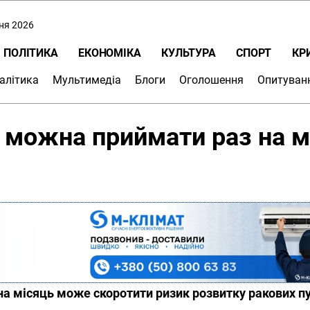
пня 2026
ПОЛІТИКА
ЕКОНОМІКА
КУЛЬТУРА
СПОРТ
КР
алітика
Мультимедіа
Блоги
Оголошення
Опитуван
н можна приймати раз на м
на місяць може скоротити ризик розвитку ракових п