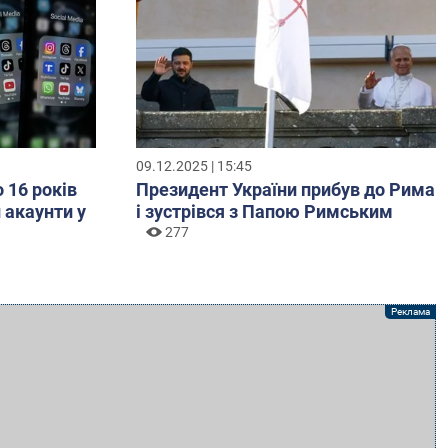
09.12.2025 | 15:45
о 16 років
Президент України прибув до Рима
 акаунти у
і зустрівся з Папою Римським
277