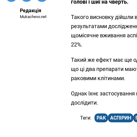
голові і шиї на чверть.
Редакція
Такого висновку дійшли в
Mukachevo.net
результатами дослідження
щомісячне вживання аспір
22%.
Такий же ефект має ще о
що ці два препарати мают
раковими клітинами.
Однак їхнє застосування
дослідити.
РАК
АСПІРИН