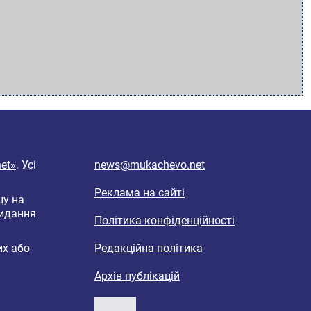
et»
. Усі
news@mukachevo.net
Реклама на сайті
цу на
видання
Політика конфіденційності
их або
Редакційна політика
Архів публікацій