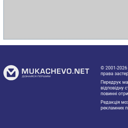
© 2001-202
права засте
Передрук мат
відповідну с
повинні отри
Редакція мож
рекламних п