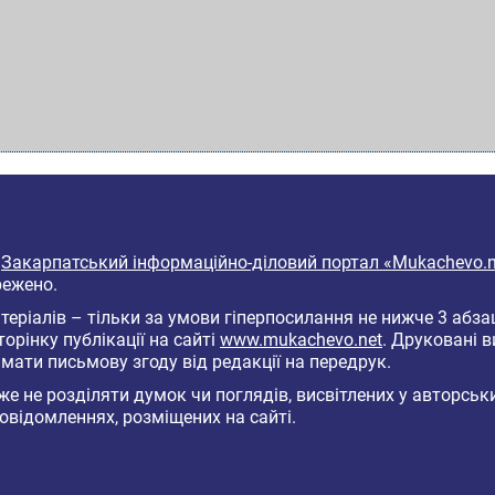
6
Закарпатський інформаційно-діловий портал «Mukachevo.n
режено.
еріалів – тільки за умови гіперпосилання не нижче 3 абза
торінку публікації на сайті
www.mukachevo.net
. Друковані 
мати письмову згоду від редакції на передрук.
е не розділяти думок чи поглядів, висвітлених у авторськ
овідомленнях, розміщених на сайті.