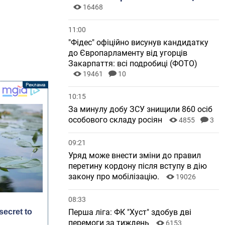
16468
11:00
"Фідес" офіційно висунув кандидатку
до Європарламенту від угорців
Закарпаття: всі подробиці (ФОТО)
19461
10
10:15
За минулу добу ЗСУ знищили 860 осіб
особового складу росіян
4855
3
09:21
Уряд може внести зміни до правил
перетину кордону після вступу в дію
закону про мобілізацію.
19026
08:33
Перша ліга: ФК "Хуст" здобув дві
перемоги за тиждень
6153