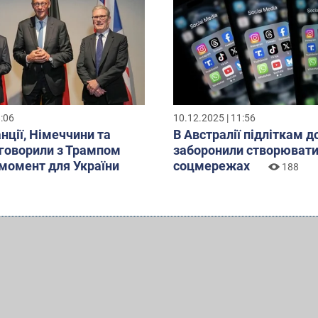
8:06
10.12.2025 | 11:56
нції, Німеччини та
В Австралії підліткам д
бговорили з Трампом
заборонили створювати
момент для України
соцмережах
188