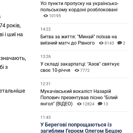
Усі пункти пропуску на українсько-
польському кордоні розблоковані
з
10195
74 років,
14:22
 і шиї на
Битва за життя: "Минай" поїхав на
виїзний матч до Рівного
8143
2
13:26
азначають,
У складі закарпатці: "Азов" святкує
і з
своє 10-річчя
7772
12:31
детальніше
Мукачівський вокаліст Назарій
Попович презентував пісню "Білий
янгол" (ВІДЕО)
12824
13
11:43
У Берегові попрощаються із
загиблим Героєм Олегом Бецою