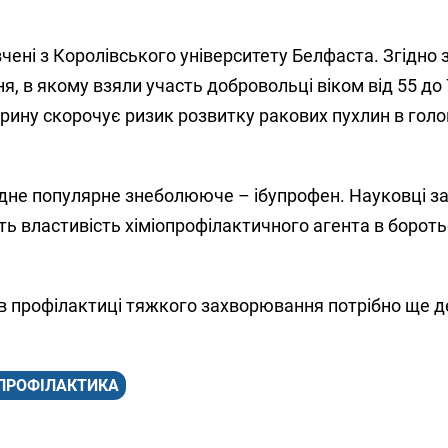
чені з Королівського університету Белфаста. Згідно 
, в якому взяли участь добровольці віком від 55 до 
ину скорочує ризик розвитку ракових пухлин в голові
дне популярне знеболююче – ібупрофен. Науковці з
ь властивість хіміопрофілактичного агента в боротьб
 в профілактиці тяжкого захворювання потрібно ще 
ПРОФІЛАКТИКА