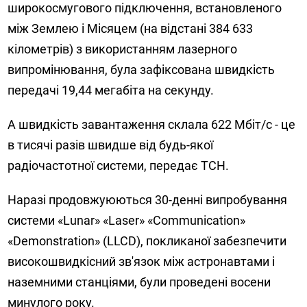
широкосмугового підключення, встановленого
між Землею і Місяцем (на відстані 384 633
кілометрів) з використанням лазерного
випромінювання, була зафіксована швидкість
передачі 19,44 мегабіта на секунду.
А швидкість завантаження склала 622 Мбіт/c - це
в тисячі разів швидше від будь-якої
радіочастотної системи, передає ТСН.
Наразі продовжуюються 30-денні випробування
системи «Lunar» «Laser» «Communication»
«Demonstration» (LLCD), покликаної забезпечити
високошвидкісний зв'язок між астронавтами і
наземними станціями, були проведені восени
минулого року.