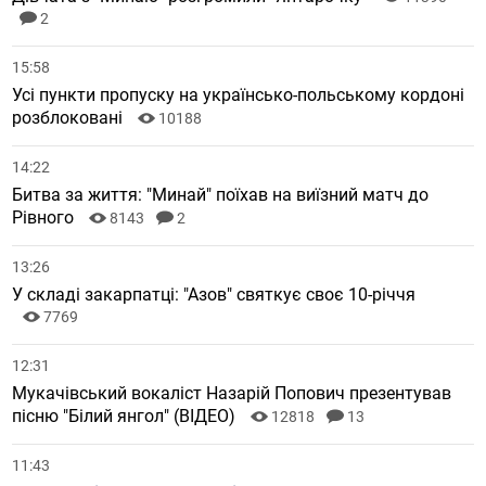
2
15:58
Усі пункти пропуску на українсько-польському кордоні
розблоковані
10188
14:22
Битва за життя: "Минай" поїхав на виїзний матч до
Рівного
8143
2
13:26
У складі закарпатці: "Азов" святкує своє 10-річчя
7769
12:31
Мукачівський вокаліст Назарій Попович презентував
пісню "Білий янгол" (ВІДЕО)
12818
13
11:43