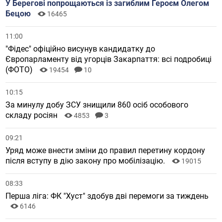
У Берегові попрощаються із загиблим Героєм Олегом
Бецою
16465
11:00
"Фідес" офіційно висунув кандидатку до
Європарламенту від угорців Закарпаття: всі подробиці
(ФОТО)
19454
10
10:15
За минулу добу ЗСУ знищили 860 осіб особового
складу росіян
4853
3
09:21
Уряд може внести зміни до правил перетину кордону
після вступу в дію закону про мобілізацію.
19015
08:33
Перша ліга: ФК "Хуст" здобув дві перемоги за тиждень
6146