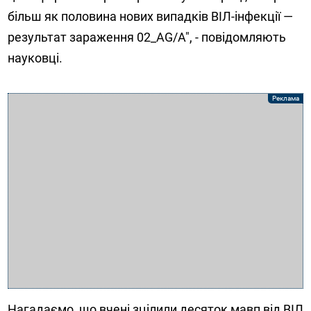
більш як половина нових випадків ВІЛ-інфекції —
результат зараження 02_AG/A", - повідомляють
науковці.
Нагадаємо, що вчені зцілили десяток мавп від ВІЛ