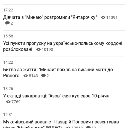
17:22
Дівчата з "Минаю" розгромили "Янтарочку"
11391
2
15:58
Усі пункти пропуску на українсько-польському кордоні
розблоковані
10190
14:22
Битва за життя: "Минай" поїхав на виїзний матч до
Рівного
8143
2
13:26
У складі закарпатці: "Азов" святкує своє 10-річчя
7769
12:31
Мукачівський вокаліст Назарій Попович презентував
пісню "Білий янгол" (ВІДЕО)