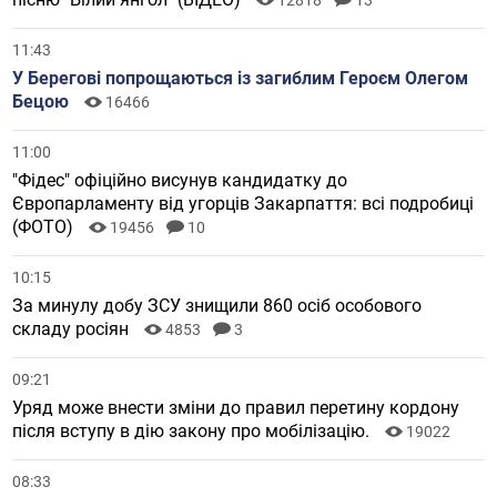
12818
13
11:43
У Берегові попрощаються із загиблим Героєм Олегом
Бецою
16466
11:00
"Фідес" офіційно висунув кандидатку до
Європарламенту від угорців Закарпаття: всі подробиці
(ФОТО)
19456
10
10:15
За минулу добу ЗСУ знищили 860 осіб особового
складу росіян
4853
3
09:21
Уряд може внести зміни до правил перетину кордону
після вступу в дію закону про мобілізацію.
19022
08:33