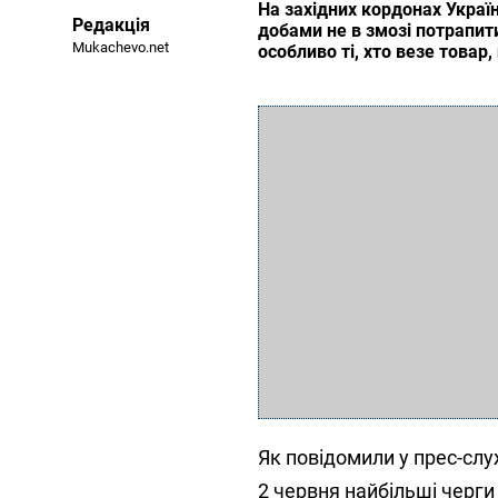
На західних кордонах Украї
Редакція
добами не в змозі потрапити
Mukachevo.net
особливо ті, хто везе товар
Як повідомили у прес-сл
2 червня найбільші черги