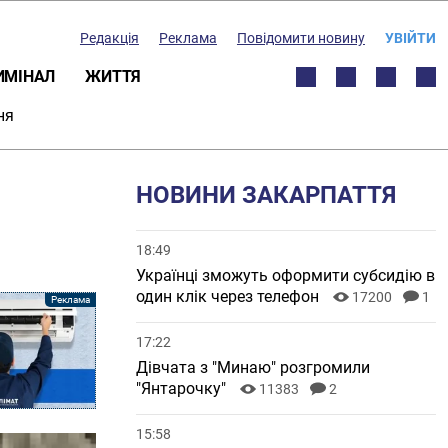
Редакція
Реклама
Повідомити новину
УВІЙТИ
ИМІНАЛ
ЖИТТЯ
ня
НОВИНИ ЗАКАРПАТТЯ
18:49
Українці зможуть оформити субсидію в
один клік через телефон
17200
1
17:22
Дівчата з "Минаю" розгромили
"Янтарочку"
11383
2
15:58