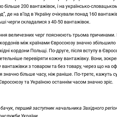
о більше 200 вантажівок, і на українсько-словацьком
д”, де на в’їзд в Україну очікували понад 160 вантажі
ьші черги складалися з 40-50 вантажівок.
ння величезних черг пояснюють трьома причинами.
 кордонів між країнами Євросоюзу значно збільшило
хідні кордони Польщі. По-друге, після вступу в Єврос
етельніше перевіряти кожну вантажівку. Вони, зокре
 вантажівки з товаром та без товару, через що на 
 значно більше часу, ніж раніше. По-третє, кажуть су
Євросоюзу та Україною останнім часом значно зріс.
бачук, перший заступник начальника Західного регіо
онслужби України