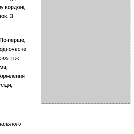
у кордоні,
вок. З
 По-перше,
 одночасне
оюз ті ж
ма,
оформлення
сіди,
нального