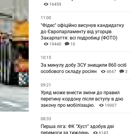
16459
11:00
"Фідес" офіційно висунув кандидатку
до Європарламенту від угорців
Закарпаття: всі подробиці (ФОТО)
19440
10
10:15
За минулу добу ЗСУ знищили 860 осіб
особового складу росіян
4847
3
09:21
Уряд може внести зміни до правил
перетину кордону після вступу в дію
закону про мобілізацію.
19007
08:33
Перша ліга: ФК "Хуст" здобув дві
перемоги за тиждень
6143