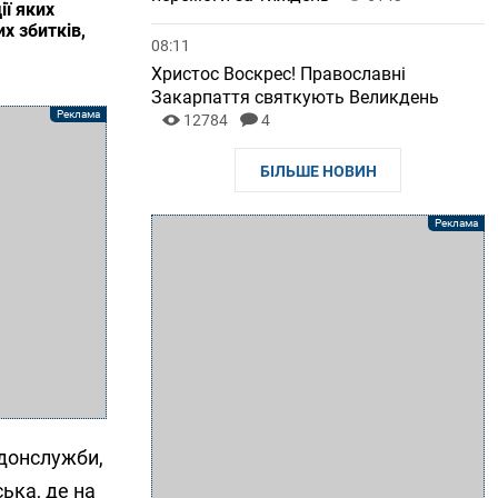
ії яких
х збитків,
08:11
Христос Воскрес! Православні
Закарпаття святкують Великдень
12784
4
БІЛЬШЕ НОВИН
рдонслужби,
ька, де на