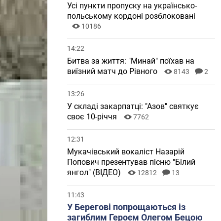
Усі пункти пропуску на українсько-
польському кордоні розблоковані
10186
14:22
Битва за життя: "Минай" поїхав на
виїзний матч до Рівного
8143
2
13:26
У складі закарпатці: "Азов" святкує
своє 10-річчя
7762
12:31
Мукачівський вокаліст Назарій
Попович презентував пісню "Білий
янгол" (ВІДЕО)
12812
13
11:43
У Берегові попрощаються із
загиблим Героєм Олегом Бецою