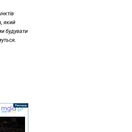
унктів
в, який
ми будувати
муться.