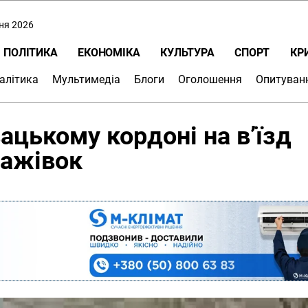
пня 2026
ПОЛІТИКА
ЕКОНОМІКА
КУЛЬТУРА
СПОРТ
КР
алітика
Мультимедіа
Блоги
Оголошення
Опитуван
ацькому кордоні на в’їзд
тажівок