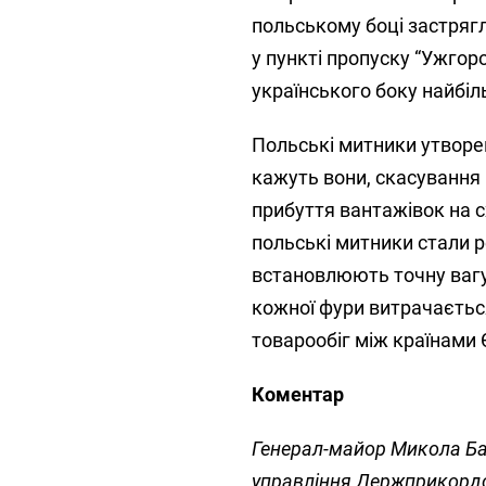
польському боці застрягл
у пункті пропуску “Ужгоро
українського боку найбіл
Польські митники утворе
кажуть вони, скасування
прибуття вантажівок на с
польські митники стали р
встановлюють точну вагу
кожної фури витрачається
товарообіг між країнами 
Коментар
Генерал-майор Микола Ба
управління Держприкорд