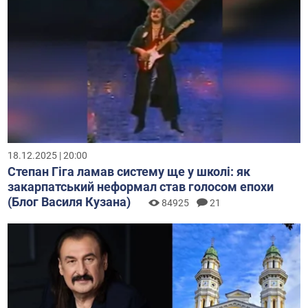
18.12.2025 | 20:00
Степан Гіга ламав систему ще у школі: як
закарпатський неформал став голосом епохи
(Блог Василя Кузана)
84925
21