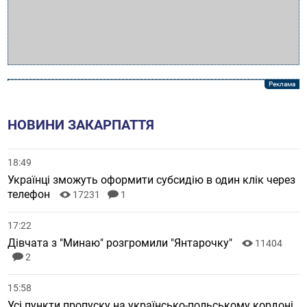
НОВИНИ ЗАКАРПАТТЯ
18:49
Українці зможуть оформити субсидію в один клік через
телефон
17231
1
17:22
Дівчата з "Минаю" розгромили "Янтарочку"
11404
2
15:58
Усі пункти пропуску на українсько-польському кордоні