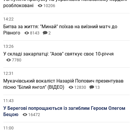
розблоковані
10206
14:22
Битва за життя: "Минай" поїхав на виїзний матч до
Рівного
8143
2
13:26
У складі закарпатці: "Азов" святкує своє 10-річчя
7780
12:31
Мукачівський вокаліст Назарій Попович презентував
пісню "Білий янгол" (ВІДЕО)
12830
13
11:43
У Берегові попрощаються із загиблим Героєм Олегом
Бецою
16472
11:00