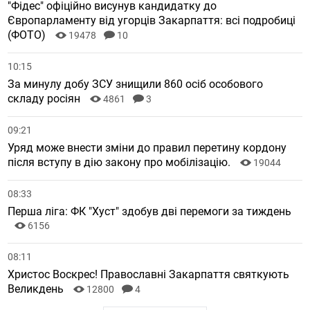
"Фідес" офіційно висунув кандидатку до
Європарламенту від угорців Закарпаття: всі подробиці
(ФОТО)
19478
10
10:15
За минулу добу ЗСУ знищили 860 осіб особового
складу росіян
4861
3
09:21
Уряд може внести зміни до правил перетину кордону
після вступу в дію закону про мобілізацію.
19044
08:33
Перша ліга: ФК "Хуст" здобув дві перемоги за тиждень
6156
08:11
Христос Воскрес! Православні Закарпаття святкують
Великдень
12800
4