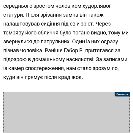
середнього зростом чоловіком худорлявої
статури. Після зрізання замка він також
налаштовував сидіння під свій зріст. Через
темряву його обличчя було погано видно, тому ми
звернулися до патрульних. Один із них одразу
пізнав чоловіка. Раніше Габор В. притягався за
підозрою в домашньому насильстві. За записами
із камер спостереження, нам стало зрозуміло,
куди він прямує після крадіжок.