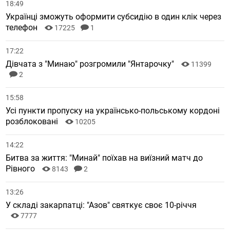
18:49
Українці зможуть оформити субсидію в один клік через
телефон
17225
1
17:22
Дівчата з "Минаю" розгромили "Янтарочку"
11399
2
15:58
Усі пункти пропуску на українсько-польському кордоні
розблоковані
10205
14:22
Битва за життя: "Минай" поїхав на виїзний матч до
Рівного
8143
2
13:26
У складі закарпатці: "Азов" святкує своє 10-річчя
7777