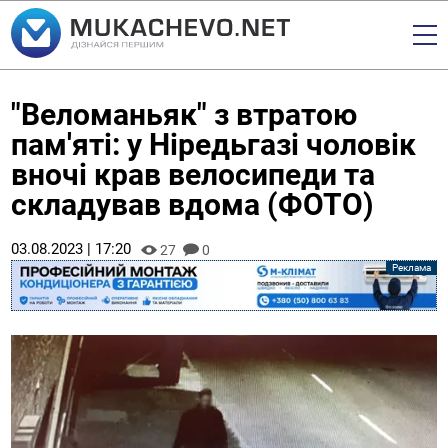
"Веломаньяк" з втратою
пам'яті: у Ніредьгазі чоловік
вночі крав велосипеди та
складував вдома (ФОТО)
03.08.2023 | 17:20
27
0