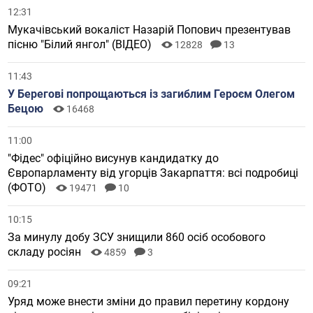
12:31
Мукачівський вокаліст Назарій Попович презентував
пісню "Білий янгол" (ВІДЕО)
12828
13
11:43
У Берегові попрощаються із загиблим Героєм Олегом
Бецою
16468
11:00
"Фідес" офіційно висунув кандидатку до
Європарламенту від угорців Закарпаття: всі подробиці
(ФОТО)
19471
10
10:15
За минулу добу ЗСУ знищили 860 осіб особового
складу росіян
4859
3
09:21
Уряд може внести зміни до правил перетину кордону