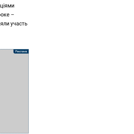
аціями
роке –
зяли участь