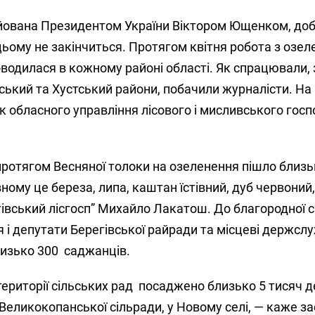
вана Президентом України Віктором Ющенком, добі
ьому не закінчиться. Протягом квітня робота з озел
водилася в кожному районі області. Як спрацювали,
ський та Хустський райони, побачили журналісти. На м
 обласного управління лісового і мисливського гос
 протягом Весняної толоки на озеленення пішло близь
ному це береза, липа, каштан їстівний, дуб червоний
івський лісгосп”
Михайло Лакатош. До благородної с
 і депутати Берегівської райради та місцеві держсл
лизько 300
саджанців.
території сільських рад
посаджено близько 5 тисяч д
 Великокопанської сільради, у Новому селі, — каже з