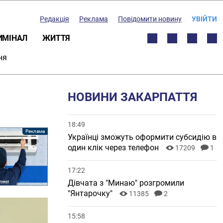
Редакція
Реклама
Повідомити новину
УВІЙТИ
ИМІНАЛ
ЖИТТЯ
ня
НОВИНИ ЗАКАРПАТТЯ
18:49
Українці зможуть оформити субсидію в
один клік через телефон
17209
1
17:22
Дівчата з "Минаю" розгромили
"Янтарочку"
11385
2
15:58