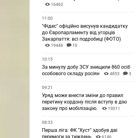
16462
11:00
"Фідес" офіційно висунув кандидатку
до Європарламенту від угорців
Закарпаття: всі подробиці (ФОТО)
19446
10
10:15
За минулу добу ЗСУ знищили 860 осіб
особового складу росіян
4853
3
09:21
Уряд може внести зміни до правил
перетину кордону після вступу в дію
закону про мобілізацію.
19011
08:33
Перша ліга: ФК "Хуст" здобув дві
перемоги за тиждень
6146