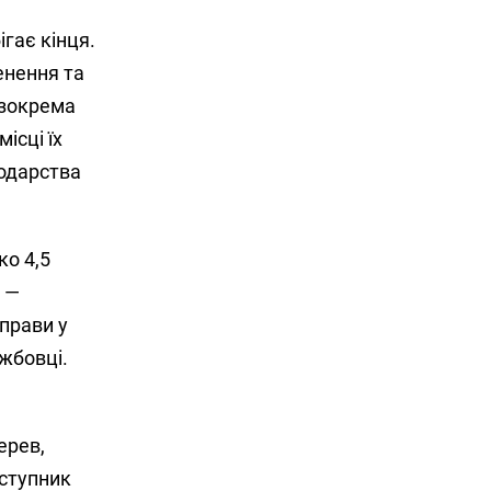
гає кінця.
енення та
 зокрема
ісці їх
подарства
ко 4,5
, —
прави у
ужбовці.
ерев,
аступник