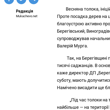
Весняна толока, ініційо
Редакція
Проте посадка дерев на ц
Mukachevo.net
благоустрою активно про
Берегівський, Виноградів
супроводжував начальник
Валерій Мурга.
Так, на Берегівщині
тисячі саджанців. В основ
каже
директор ДП „Берег
суботу, мають долучитися
Намічено висадити ще б
„Під час толоки на 
найбільше — на території