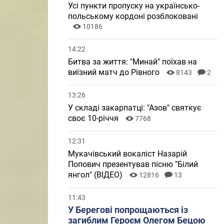
Усі пункти пропуску на українсько-
польському кордоні розблоковані
10186
14:22
Битва за життя: "Минай" поїхав на
виїзний матч до Рівного
8143
2
13:26
У складі закарпатці: "Азов" святкує
своє 10-річчя
7768
12:31
Мукачівський вокаліст Назарій
Попович презентував пісню "Білий
янгол" (ВІДЕО)
12816
13
11:43
У Берегові попрощаються із
загиблим Героєм Олегом Бецою