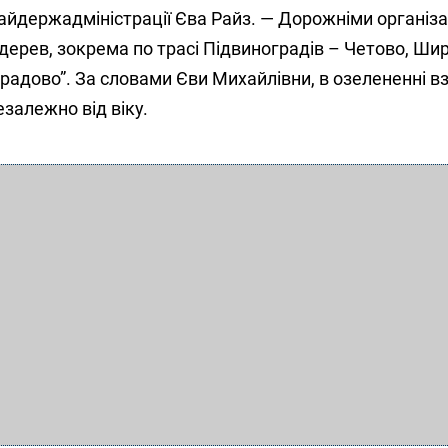
райдержадміністрації Єва Райз. — Дорожніми організ
дерев, зокрема по трасі Підвиноградів – Четово, Ши
градово”. За словами Єви Михайлівни, в озелененні в
езалежно від віку.