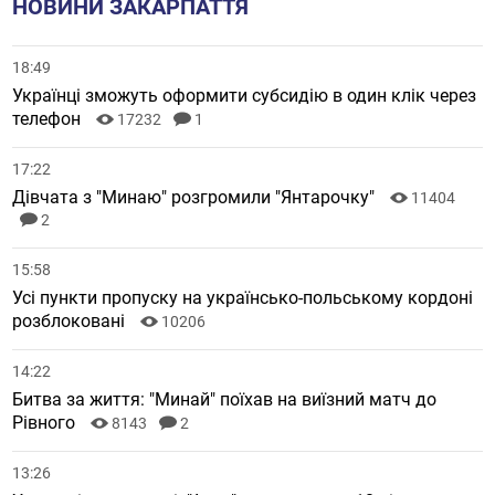
НОВИНИ ЗАКАРПАТТЯ
18:49
Українці зможуть оформити субсидію в один клік через
телефон
17232
1
17:22
Дівчата з "Минаю" розгромили "Янтарочку"
11404
2
15:58
Усі пункти пропуску на українсько-польському кордоні
розблоковані
10206
14:22
Битва за життя: "Минай" поїхав на виїзний матч до
Рівного
8143
2
13:26