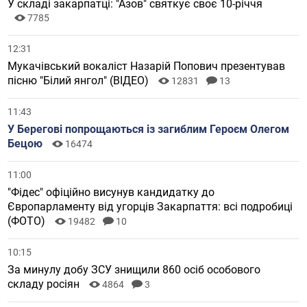
У складі закарпатці: "Азов" святкує своє 10-річчя
7785
12:31
Мукачівський вокаліст Назарій Попович презентував
пісню "Білий янгол" (ВІДЕО)
12831
13
11:43
У Берегові попрощаються із загиблим Героєм Олегом
Бецою
16474
11:00
"Фідес" офіційно висунув кандидатку до
Європарламенту від угорців Закарпаття: всі подробиці
(ФОТО)
19482
10
10:15
За минулу добу ЗСУ знищили 860 осіб особового
складу росіян
4864
3