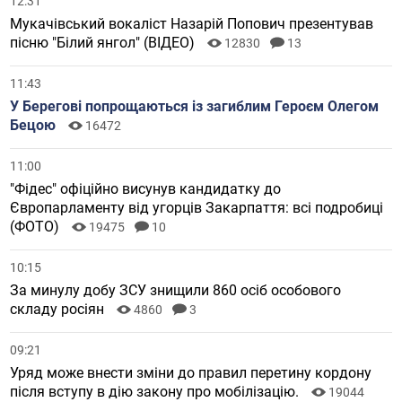
12:31
Мукачівський вокаліст Назарій Попович презентував
пісню "Білий янгол" (ВІДЕО)
12830
13
11:43
У Берегові попрощаються із загиблим Героєм Олегом
Бецою
16472
11:00
"Фідес" офіційно висунув кандидатку до
Європарламенту від угорців Закарпаття: всі подробиці
(ФОТО)
19475
10
10:15
За минулу добу ЗСУ знищили 860 осіб особового
складу росіян
4860
3
09:21
Уряд може внести зміни до правил перетину кордону
після вступу в дію закону про мобілізацію.
19044