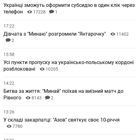
Українці зможуть оформити субсидію в один клік через
телефон
17228
1
17:22
Дівчата з "Минаю" розгромили "Янтарочку"
11402
2
15:58
Усі пункти пропуску на українсько-польському кордоні
розблоковані
10205
14:22
Битва за життя: "Минай" поїхав на виїзний матч до
Рівного
8143
2
13:26
У складі закарпатці: "Азов" святкує своє 10-річчя
7780