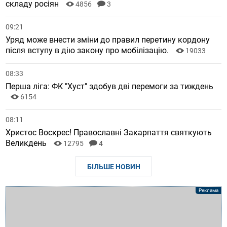
складу росіян
4856
3
09:21
Уряд може внести зміни до правил перетину кордону
після вступу в дію закону про мобілізацію.
19033
08:33
Перша ліга: ФК "Хуст" здобув дві перемоги за тиждень
6154
08:11
Христос Воскрес! Православні Закарпаття святкують
Великдень
12795
4
БІЛЬШЕ НОВИН