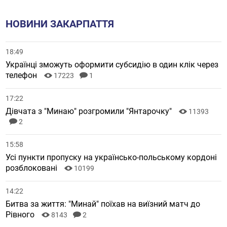
НОВИНИ ЗАКАРПАТТЯ
18:49
Українці зможуть оформити субсидію в один клік через
телефон
17223
1
17:22
Дівчата з "Минаю" розгромили "Янтарочку"
11393
2
15:58
Усі пункти пропуску на українсько-польському кордоні
розблоковані
10199
14:22
Битва за життя: "Минай" поїхав на виїзний матч до
Рівного
8143
2