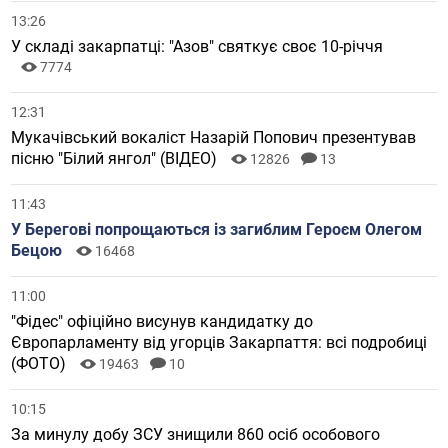
13:26
У складі закарпатці: "Азов" святкує своє 10-річчя
7774
12:31
Мукачівський вокаліст Назарій Попович презентував
пісню "Білий янгол" (ВІДЕО)
12826
13
11:43
У Берегові попрощаються із загиблим Героєм Олегом
Бецою
16468
11:00
"Фідес" офіційно висунув кандидатку до
Європарламенту від угорців Закарпаття: всі подробиці
(ФОТО)
19463
10
10:15
За минулу добу ЗСУ знищили 860 осіб особового