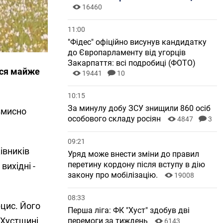
16460
11:00
"Фідес" офіційно висунув кандидатку
до Європарламенту від угорців
Закарпаття: всі подробиці (ФОТО)
ися майже
19441
10
10:15
За минулу добу ЗСУ знищили 860 осіб
авмисно
особового складу росіян
4847
3
09:21
івників
Уряд може внести зміни до правил
перетину кордону після вступу в дію
вихідні -
закону про мобілізацію.
19008
08:33
рцис. Його
Перша ліга: ФК "Хуст" здобув дві
 Хустщині
перемоги за тиждень
6143