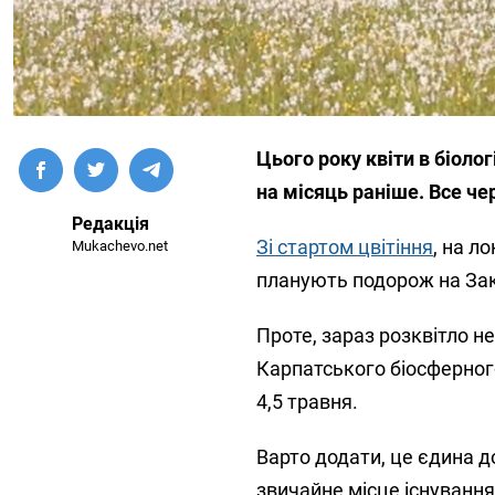
Цього року квіти в біоло
на місяць раніше. Все че
Редакція
Зі стартом цвітіння
, на л
Mukachevo.net
планують подорож на Зак
Проте, зараз розквітло не
Карпатського біосферного 
4,5 травня.
Варто додати, це єдина д
звичайне місце існування