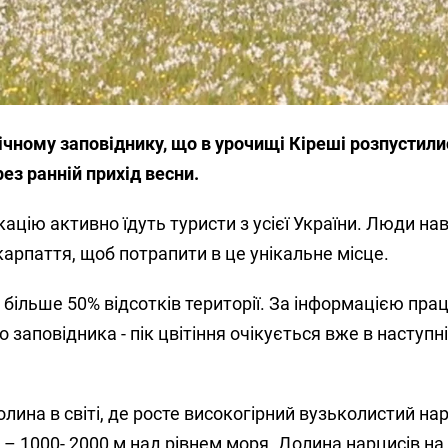
гічному заповіднику, що в урочищі Кіреші розпустил
рез ранній прихід весни.
окацію активно їдуть туристи з усієї України. Люди н
арпаття, щоб потрапити в це унікальне місце.
 більше 50% відсотків території. За інформацією прац
заповідника - пік цвітіння очікується вже в наступні 
олина в світі, де росте високогірний вузьколистий на
 – 1000- 2000 м над рівнем моря. Долина нарцисів на