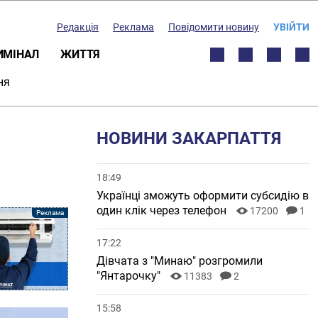
Редакція
Реклама
Повідомити новину
УВІЙТИ
ИМІНАЛ
ЖИТТЯ
ня
НОВИНИ ЗАКАРПАТТЯ
18:49
Українці зможуть оформити субсидію в
один клік через телефон
17200
1
17:22
Дівчата з "Минаю" розгромили
"Янтарочку"
11383
2
15:58