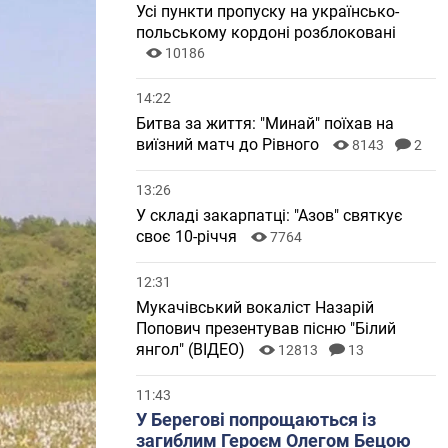
Усі пункти пропуску на українсько-
польському кордоні розблоковані
10186
14:22
Битва за життя: "Минай" поїхав на
виїзний матч до Рівного
8143
2
13:26
У складі закарпатці: "Азов" святкує
своє 10-річчя
7764
12:31
Мукачівський вокаліст Назарій
Попович презентував пісню "Білий
янгол" (ВІДЕО)
12813
13
11:43
У Берегові попрощаються із
загиблим Героєм Олегом Бецою