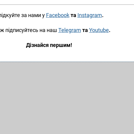
лідкуйте за нами у
Facebook
та
Instagram
.
ж підписуйтесь на наш
Telegram
та
Youtube
.
Дізнайся першим!