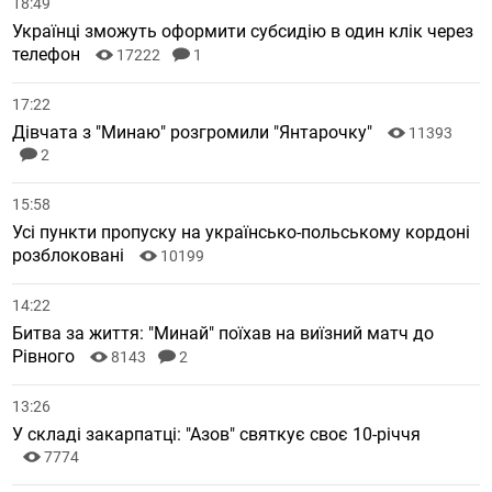
18:49
Українці зможуть оформити субсидію в один клік через
телефон
17222
1
17:22
Дівчата з "Минаю" розгромили "Янтарочку"
11393
2
15:58
Усі пункти пропуску на українсько-польському кордоні
розблоковані
10199
14:22
Битва за життя: "Минай" поїхав на виїзний матч до
Рівного
8143
2
13:26
У складі закарпатці: "Азов" святкує своє 10-річчя
7774