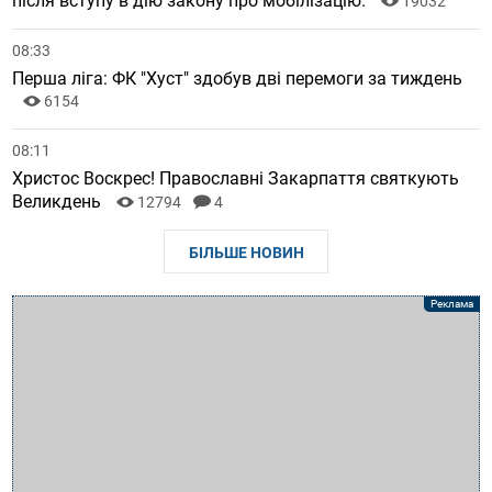
після вступу в дію закону про мобілізацію.
19032
08:33
Перша ліга: ФК "Хуст" здобув дві перемоги за тиждень
6154
08:11
Христос Воскрес! Православні Закарпаття святкують
Великдень
12794
4
БІЛЬШЕ НОВИН