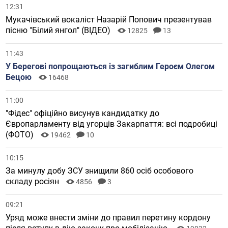
12:31
Мукачівський вокаліст Назарій Попович презентував
пісню "Білий янгол" (ВІДЕО)
12825
13
11:43
У Берегові попрощаються із загиблим Героєм Олегом
Бецою
16468
11:00
"Фідес" офіційно висунув кандидатку до
Європарламенту від угорців Закарпаття: всі подробиці
(ФОТО)
19462
10
10:15
За минулу добу ЗСУ знищили 860 осіб особового
складу росіян
4856
3
09:21
Уряд може внести зміни до правил перетину кордону