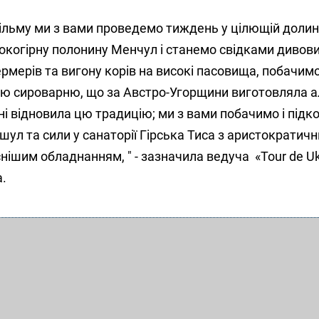
ільму ми з вами проведемо тиждень у цілющій долині
сокогірну полонину Менчул і станемо свідками дивов
рмерів та вигону корів на високі пасовища, побачим
ню сироварню, що за Австро-Угорщини виготовляла а
ні відновила цю традицію; ми з вами побачимо і підк
шул та сили у санаторії Гірська Тиса з аристократич
нішим обладнанням, " - зазначила ведуча «Tour de U
.