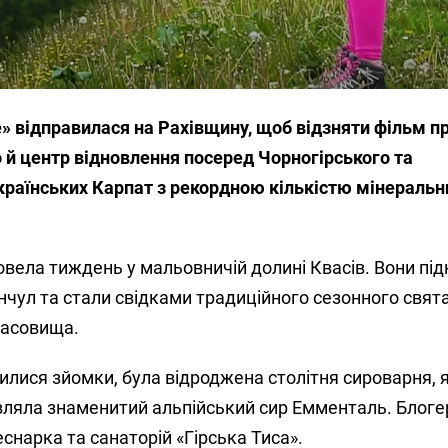
» відправилася на Рахівщину, щоб відзняти фільм пр
 й центр відновлення посеред Чорногірського та
країнських Карпат з рекордною кількістю мінеральн
овела тиждень у мальовничій долині Квасів. Вони під
нчул та стали свідками традиційного сезонного свят
 пасовища.
илися зйомки, була відроджена столітня сироварня, я
ляла знаменитий альпійський сир Емменталь. Блоге
еснарка та санаторій «Гірська Тиса».