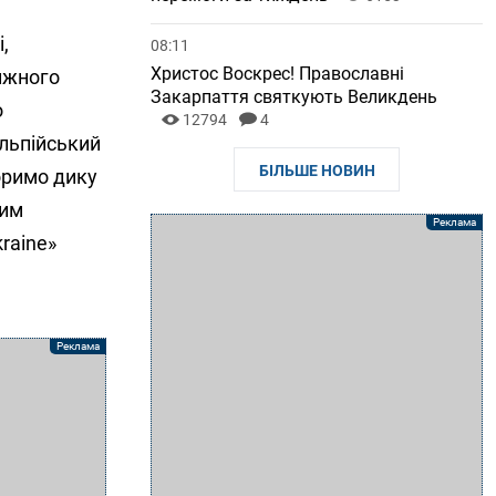
,
08:11
Христос Воскрес! Православні
ижного
Закарпаття святкують Великдень
о
12794
4
льпійський
БІЛЬШЕ НОВИН
оримо дику
ним
kraine»