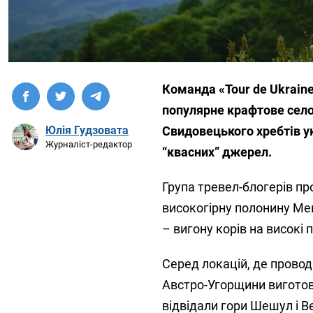
Команда «Tour de Ukraine
популярне крафтове село
Свидовецького хребтів у
Юлія Гудзовата
Журналіст-редактор
“квасних” джерел.
Група тревел-блогерів пр
високогірну полонину Ме
– вигону корів на високі
Серед локацій, де провод
Австро-Угорщини виготов
відвідали гори Шешул і В