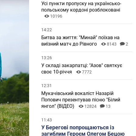
Усі пункти пропуску на українсько-
польському кордоні розблоковані
10196
14:22
Битва за життя: "Минай" поїхав на
виїзний матч до Рівного
8143
2
13:26
У складі закарпатці: "Азов" святкує
своє 10-річчя
7772
12:31
Мукачівський вокаліст Назарій
Попович презентував пісню "Білий
янгол" (ВІДЕО)
12824
13
11:43
У Берегові попрощаються із
загиблим Героєм Олегом Бецою