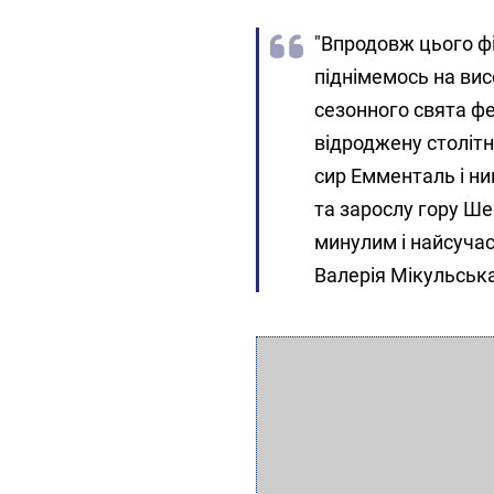
"Впродовж цього ф
піднімемось на ви
сезонного свята фе
відроджену століт
сир Емменталь і ни
та зарослу гору Ше
минулим і найсучас
Валерія Мікульська