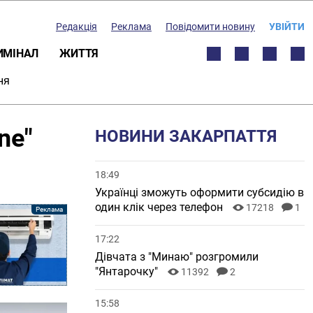
Редакція
Реклама
Повідомити новину
УВІЙТИ
ИМІНАЛ
ЖИТТЯ
ня
ne"
НОВИНИ ЗАКАРПАТТЯ
18:49
Українці зможуть оформити субсидію в
один клік через телефон
17218
1
17:22
Дівчата з "Минаю" розгромили
"Янтарочку"
11392
2
15:58