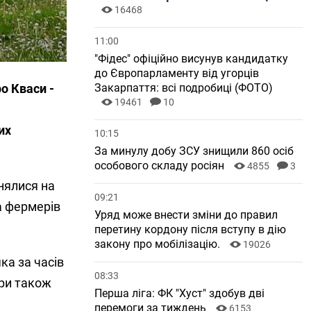
16468
11:00
"Фідес" офіційно висунув кандидатку
до Європарламенту від угорців
о Кваси -
Закарпаття: всі подробиці (ФОТО)
19461
10
их
10:15
За минулу добу ЗСУ знищили 860 осіб
особового складу росіян
4855
3
нялися на
09:21
а фермерів
Уряд може внести зміни до правил
перетину кордону після вступу в дію
закону про мобілізацію.
19026
ка за часів
08:33
ри також
Перша ліга: ФК "Хуст" здобув дві
перемоги за тиждень
6153