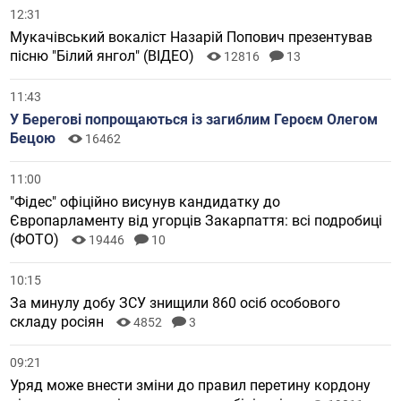
12:31
Мукачівський вокаліст Назарій Попович презентував
пісню "Білий янгол" (ВІДЕО)
12816
13
11:43
У Берегові попрощаються із загиблим Героєм Олегом
Бецою
16462
11:00
"Фідес" офіційно висунув кандидатку до
Європарламенту від угорців Закарпаття: всі подробиці
(ФОТО)
19446
10
10:15
За минулу добу ЗСУ знищили 860 осіб особового
складу росіян
4852
3
09:21
Уряд може внести зміни до правил перетину кордону