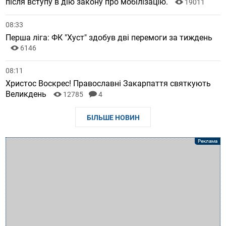
після вступу в дію закону про мобілізацію.
19011
08:33
Перша ліга: ФК "Хуст" здобув дві перемоги за тиждень
6146
08:11
Христос Воскрес! Православні Закарпаття святкують
Великдень
12785
4
БІЛЬШЕ НОВИН