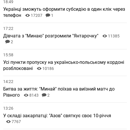
18:49
Українці зможуть оформити субсидію в один клік через
телефон
17207
1
17:22
Дівчата з "Минаю" розгромили "Янтарочку"
11385
2
15:58
Усі пункти пропуску на українсько-польському кордоні
розблоковані
10186
14:22
Битва за життя: "Минай" поїхав на виїзний матч до
Рівного
8143
2
13:26
У складі закарпатці: "Азов" святкує своє 10-річчя
7767