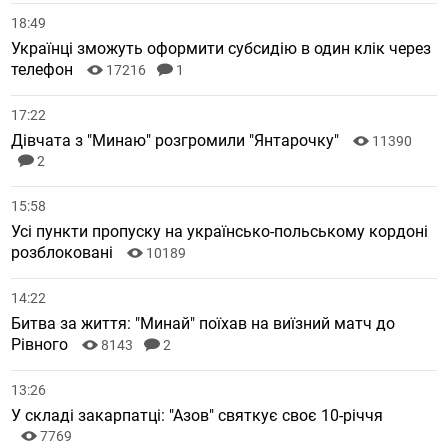
18:49
Українці зможуть оформити субсидію в один клік через
телефон
17216
1
17:22
Дівчата з "Минаю" розгромили "Янтарочку"
11390
2
15:58
Усі пункти пропуску на українсько-польському кордоні
розблоковані
10189
14:22
Битва за життя: "Минай" поїхав на виїзний матч до
Рівного
8143
2
13:26
У складі закарпатці: "Азов" святкує своє 10-річчя
7769