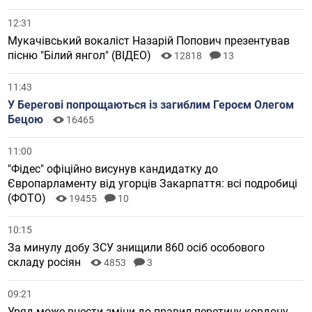
12:31
Мукачівський вокаліст Назарій Попович презентував
пісню "Білий янгол" (ВІДЕО)
12818
13
11:43
У Берегові попрощаються із загиблим Героєм Олегом
Бецою
16465
11:00
"Фідес" офіційно висунув кандидатку до
Європарламенту від угорців Закарпаття: всі подробиці
(ФОТО)
19455
10
10:15
За минулу добу ЗСУ знищили 860 осіб особового
складу росіян
4853
3
09:21
Уряд може внести зміни до правил перетину кордону