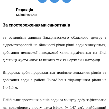
Редакція
Mukachevo.net
За спостереженнями синоптиків
За останніми даними Закарпатського обласного центру з
гідрометеорології на більшості річок рівні води знижуються,
добігання невисокої паводкової хвилі відмічається на Тисі
дільниці Хуст-Вилок та нижніх течіях Боржави і Латориці.
Впродовж доби продовжиться повільне зниження рівнів та
добігання води в районі Тиса-Чоп з підвищенням рівня на
1.0-1.5 м.
Найбільше зростання рівнів води за минулу добу зафіксовано
на водомірному посту Тиса-Вілок (+ 147 см), найбільший