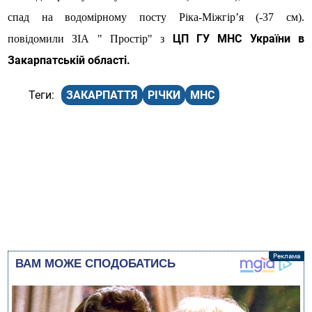
спад на водомірному посту Ріка-Міжгір’я (-37 см).
ЦП ГУ МНС України в
повідомили ЗІА " Простір" з
Закарпатській області.
ЗАКАРПАТТЯ
РІЧКИ
МНС