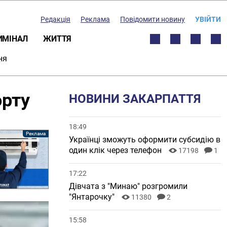
Редакція
Реклама
Повідомити новину
УВІЙТИ
ИМІНАЛ
ЖИТТЯ
ня
орту
НОВИНИ ЗАКАРПАТТЯ
18:49
Українці зможуть оформити субсидію в
один клік через телефон
17198
1
17:22
Дівчата з "Минаю" розгромили
"Янтарочку"
11380
2
15:58