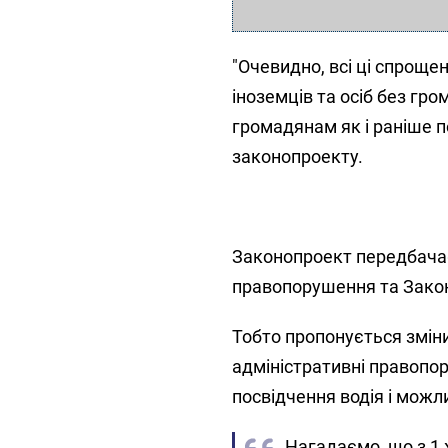
"Очевидно, всі ці спрощен
іноземців та осіб без гр
громадянам як і раніше п
законопроекту.
Законопроект передбачає
правопорушення та Закон
Тобто пропонується змінит
адміністративні правопо
посвідчення водія і можл
Нагадаємо, що з 1 