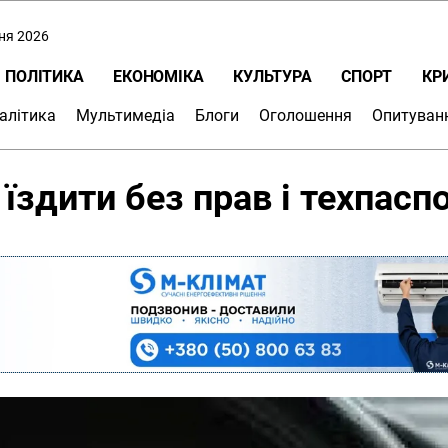
пня 2026
ПОЛІТИКА
ЕКОНОМІКА
КУЛЬТУРА
СПОРТ
КР
алітика
Мультимедіа
Блоги
Оголошення
Опитуван
їздити без прав і техпасп