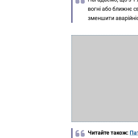
вогні або ближнє с
зменшити аварійніс
Читайте також:
Пат