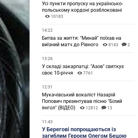
Усі пункти пропуску на українсько-
польському кордоні розблоковані
10183
14:22
Битва за життя: "Минай" поїхав на
виїзний матч до Рівного
8143
2
13:26
У складі закарпатці: "Азов" святкує
своє 10-річчя
7761
12:31
Мукачівський вокаліст Назарій
Попович презентував пісню "Білий
янгол" (ВІДЕО)
12812
13
11:43
У Берегові попрощаються із
загиблим Героєм Олегом Бецою