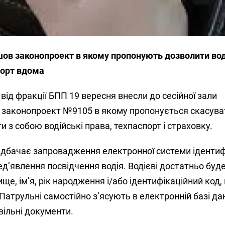
шов законопроект в якому пропонують дозволити во
порт вдома
від фракції БПП 19 вересня внесли до сесійної зали
 законопроект №9105 в якому пропонується скасува
и з собою водійські права, техпаспорт і страховку.
едбачає запровадження
електронної системи ідентиф
ед’явлення посвідчення водія. Водієві достатньо буде
ище, ім’я, рік народження і/або ідентифікаційний код,
Патрульні самостійно з’ясують в електронній базі дан
звільні документи.