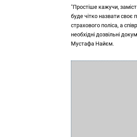
"Простіше кажучи, замість
буде чітко назвати своє п
страхового поліса, а спів
необхідні дозвільні доку
Мустафа Найєм.