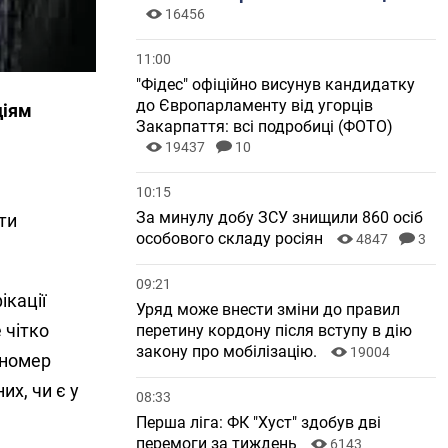
16456
11:00
"Фідес" офіційно висунув кандидатку
до Європарламенту від угорців
діям
Закарпаття: всі подробиці (ФОТО)
19437
10
10:15
За минулу добу ЗСУ знищили 860 осіб
ти
особового складу росіян
4847
3
09:21
ікації
Уряд може внести зміни до правил
 чітко
перетину кордону після вступу в дію
закону про мобілізацію.
19004
 номер
их, чи є у
08:33
Перша ліга: ФК "Хуст" здобув дві
перемоги за тиждень
6143