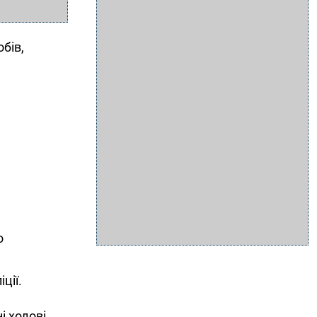
бів,
о
ції.
і ходові