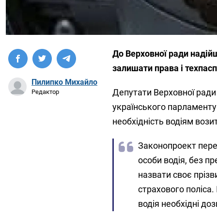
До Верховної ради надій
залишати права і техпас
Пилипко Михайло
Депутати Верховної ради 
Редактор
українського парламенту
необхідність водіям возит
Законопроект пер
особи водія, без пр
назвати своє прізв
страхового поліса. 
водія необхідні до