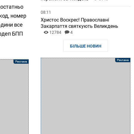
 достатньо
08:11
 код, номер
Христос Воскрес! Православні
юдини все
Закарпаття святкують Великдень
12784
4
ардеп БПП
БІЛЬШЕ НОВИН