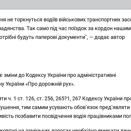
ня не торкнуться водіїв військових транспортних засо
омадянства. Так само під час поїздок за кордон нашим
отрібні будуть паперові документи", — додає автор
 зміни до Кодексу України про адміністративні
у України «Про дорожній рух».
и ч. 1 ст. 126, ст. 256, 265?1, 267 Кодексу України пр
рушення, тим самим усувають обов’язок пред’являти
ивість позбавити посвідчення водія працівниками полі
жовтня на заміських дорогах необхідно вмикати денн