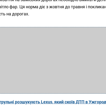
вітло фар. Ця норма діє з жовтня до травня і поклика
ть на дорогах.
рульні розшукують Lexus, який скоїв ДТП в Ужгороді