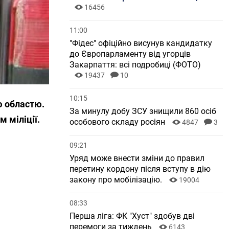
16456
11:00
"Фідес" офіційно висунув кандидатку
до Європарламенту від угорців
Закарпаття: всі подробиці (ФОТО)
19437
10
10:15
ю областю.
За минулу добу ЗСУ знищили 860 осіб
 міліції.
особового складу росіян
4847
3
09:21
Уряд може внести зміни до правил
перетину кордону після вступу в дію
закону про мобілізацію.
19004
08:33
Перша ліга: ФК "Хуст" здобув дві
перемоги за тиждень
6143