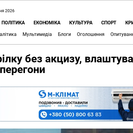
пня 2026
ПОЛІТИКА
ЕКОНОМІКА
КУЛЬТУРА
СПОРТ
КР
алітика
Мультимедіа
Блоги
Оголошення
Опитуван
рілку без акцизу, влаштув
 перегони