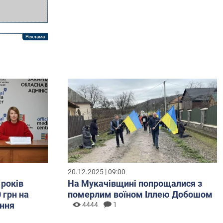
20.12.2025 | 09:00
 років
На Мукачівщині попрощалися з
 грн на
померлим воїном Іллею Добошом
ння
4444
1