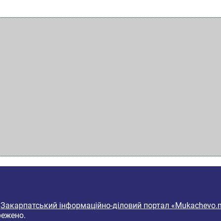
6
Закарпатський інформаційно-діловий портал «Mukachevo.n
режено.