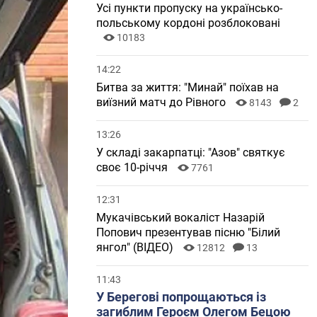
Усі пункти пропуску на українсько-
польському кордоні розблоковані
10183
14:22
Битва за життя: "Минай" поїхав на
виїзний матч до Рівного
8143
2
13:26
У складі закарпатці: "Азов" святкує
своє 10-річчя
7761
12:31
Мукачівський вокаліст Назарій
Попович презентував пісню "Білий
янгол" (ВІДЕО)
12812
13
11:43
У Берегові попрощаються із
загиблим Героєм Олегом Бецою