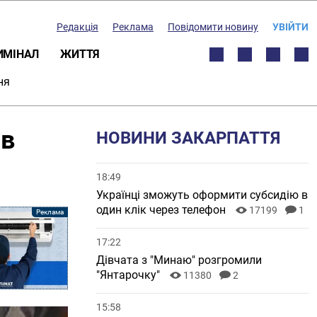
Редакція
Реклама
Повідомити новину
УВІЙТИ
ИМІНАЛ
ЖИТТЯ
ня
ав
НОВИНИ ЗАКАРПАТТЯ
18:49
Українці зможуть оформити субсидію в
один клік через телефон
17199
1
17:22
Дівчата з "Минаю" розгромили
"Янтарочку"
11380
2
15:58