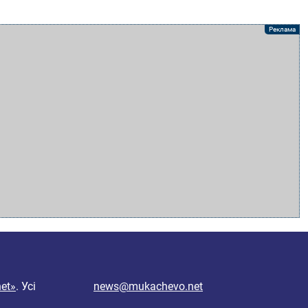
et»
. Усі
news@mukachevo.net