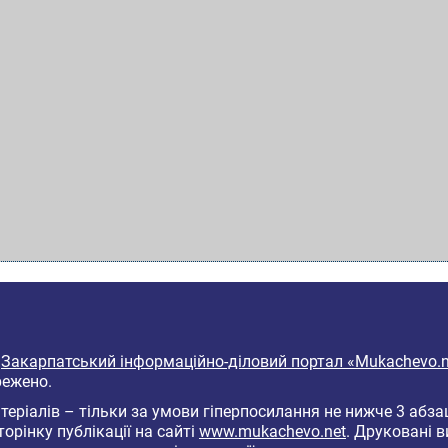
6
Закарпатський інформаційно-діловий портал «Mukachevo.n
режено.
еріалів – тільки за умови гіперпосилання не нижче 3 абза
торінку публікації на сайті
www.mukachevo.net
. Друковані 