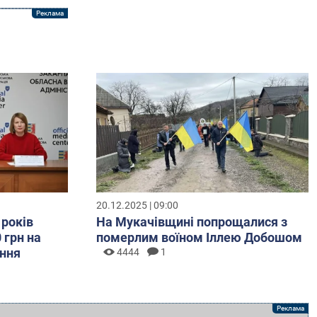
20.12.2025 | 09:00
 років
На Мукачівщині попрощалися з
 грн на
померлим воїном Іллею Добошом
ння
4444
1