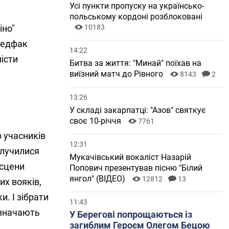
Усі пункти пропуску на українсько-
польському кордоні розблоковані
іно"
10183
медфак
14:22
істи
Битва за життя: "Минай" поїхав на
виїзний матч до Рівного
8143
2
13:26
У складі закарпатці: "Азов" святкує
своє 10-річчя
7761
 учасників
12:31
олучилися
Мукачівський вокаліст Назарій
 сцени
Попович презентував пісню "Білий
янгол" (ВІДЕО)
12812
13
их вояків,
. І зібрати
11:43
азначають
У Берегові попрощаються із
загиблим Героєм Олегом Бецою