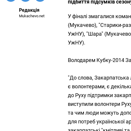
підбиття підсумків сезон
Редакція
У фіналі змагалися команд
Mukachevo.net
(Мукачево), "Старики-ра
УжНУ), "Шара" (Мукачево)
УжНУ).
Володарем Кубку-2014 За
"До слова, Закарпатська
є волонтерами, є декілька
до Руху підтримки закарп
виступили волонтери Руху
та чим люди можуть допом
для потреб української а
закарпатські "кмітливі та 