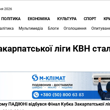
пня 2026
ПОЛІТИКА
ЕКОНОМІКА
КУЛЬТУРА
СПОРТ
КР
алітика
Мультимедіа
Блоги
Оголошення
Опитуван
карпатської ліги КВН ста
ому ПАДІЮНі відбувся Фінал Кубка Закарпатської лі