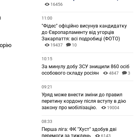
16456
я
11:00
"Фідес" офіційно висунув кандидатку
до Європарламенту від угорців
Закарпаття: всі подробиці (ФОТО)
торію
19437
10
10:15
За минулу добу ЗСУ знищили 860 осіб
особового складу росіян
4847
3
09:21
Уряд може внести зміни до правил
перетину кордону після вступу в дію
закону про мобілізацію.
19004
08:33
Перша ліга: ФК "Хуст" здобув дві
перемоги за тиждень
6143