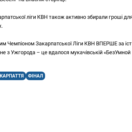
арпатської ліги КВН також активно збирали гроші дл
х.
им Чемпіоном Закарпатської Ліги КВН ВПЕРШЕ за іс
 не з Ужгорода – це вдалося мукачівській «БезУмной
КАРПАТТЯ
ФІНАЛ