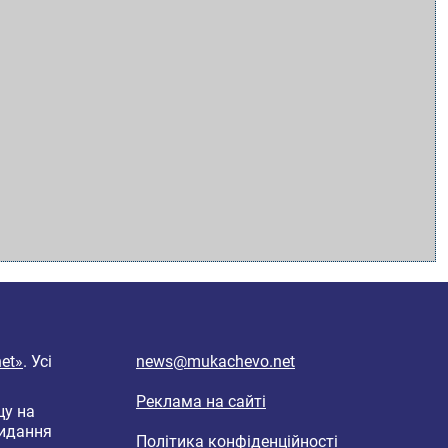
et»
. Усі
news@mukachevo.net
Реклама на сайті
цу на
видання
Політика конфіденційності