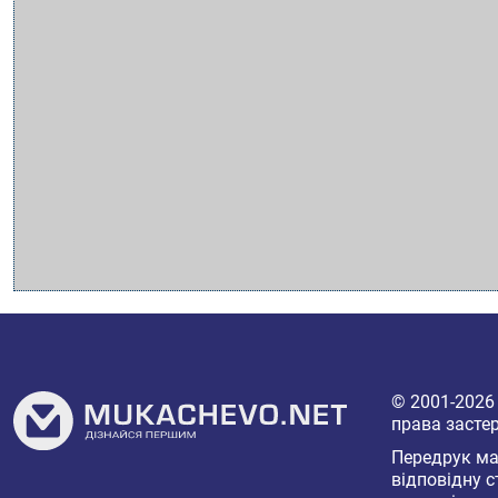
© 2001-202
права засте
Передрук мат
відповідну с