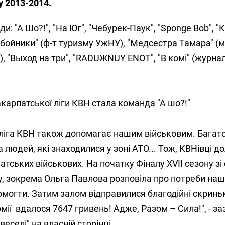
у 2013-2014.
и: "А Шо?!", "На Юг", "Чебурек-Паук", "Sponge Bob", "К
збойники" (ф-т туризму УжНУ), "Медсестра Тамара" (
, "Выход на три", "RADUЖNUY ENOT", "В комі" (журнал
карпатської ліги КВН стала команда "А шо?!"
 ліга КВН також допомагає нашим військовим. Багато
 людей, які знаходилися у зоні АТО... Тож, КВНівці д
атських військових. На початку Фіналу XVII сезону зі
, зокрема Ольга Павлова розповіла про потреби наш
огти. Затим залом відправилися благодійні скриньки
рмії вдалося 7647 гривень! Адже, Разом – Сила!", - з
веселі" на власній сторінці.