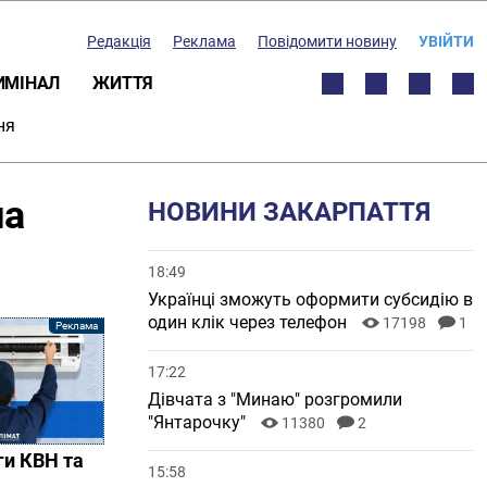
Редакція
Реклама
Повідомити новину
УВІЙТИ
ИМІНАЛ
ЖИТТЯ
ня
ла
НОВИНИ ЗАКАРПАТТЯ
18:49
Українці зможуть оформити субсидію в
один клік через телефон
17198
1
17:22
Дівчата з "Минаю" розгромили
"Янтарочку"
11380
2
ги КВН та
15:58