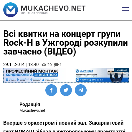
Всі квитки на концерт групи
Rock-H в Ужгороді розкупили
завчасно (ВІДЕО)
29.11.2014 | 13:40
29
1
Редакція
Mukachevo.net
Вперше з оркестром і повний зал. Закарпатсьий
гурт РОКАШ зібрав в ужгородському драмтеатрі