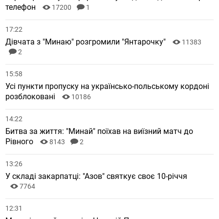
телефон
17200
1
17:22
Дівчата з "Минаю" розгромили "Янтарочку"
11383
2
15:58
Усі пункти пропуску на українсько-польському кордоні
розблоковані
10186
14:22
Битва за життя: "Минай" поїхав на виїзний матч до
Рівного
8143
2
13:26
У складі закарпатці: "Азов" святкує своє 10-річчя
7764
12:31