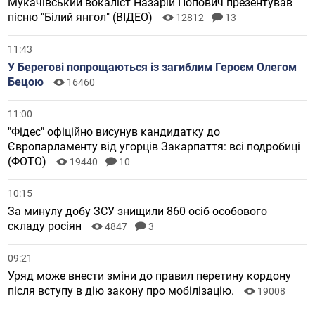
Мукачівський вокаліст Назарій Попович презентував
пісню "Білий янгол" (ВІДЕО)
12812
13
11:43
У Берегові попрощаються із загиблим Героєм Олегом
Бецою
16460
11:00
"Фідес" офіційно висунув кандидатку до
Європарламенту від угорців Закарпаття: всі подробиці
(ФОТО)
19440
10
10:15
За минулу добу ЗСУ знищили 860 осіб особового
складу росіян
4847
3
09:21
Уряд може внести зміни до правил перетину кордону
після вступу в дію закону про мобілізацію.
19008