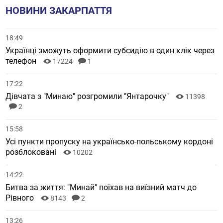
НОВИНИ ЗАКАРПАТТЯ
18:49
Українці зможуть оформити субсидію в один клік через
телефон
17224
1
17:22
Дівчата з "Минаю" розгромили "Янтарочку"
11398
2
15:58
Усі пункти пропуску на українсько-польському кордоні
розблоковані
10202
14:22
Битва за життя: "Минай" поїхав на виїзний матч до
Рівного
8143
2
13:26