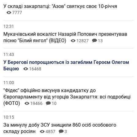
У складі закарпатці: "Азов" святкує своє 10-річчя
7777
12:31
Мукачівський вокаліст Назарій Попович презентував
пісню "Білий янгол" (ВІДЕО)
12827
13
11:43
У Берегові попрощаються із загиблим Героєм Олегом
Бецою
16468
11:00
"Фідес" офіційно висунув кандидатку до
Європарламенту від угорців Закарпаття: всі подробиці
(ФОТО)
19466
10
10:15
За минулу добу ЗСУ знищили 860 осіб особового
складу росіян
4857
3