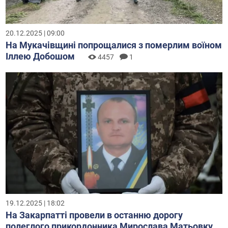
20.12.2025 | 09:00
На Мукачівщині попрощалися з померлим воїном
Іллею Добошом
4457
1
19.12.2025 | 18:02
На Закарпатті провели в останню дорогу
полеглого прикордонника Мирослава Матьовку