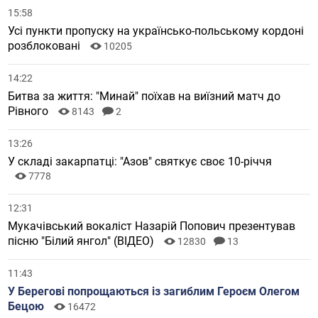
15:58
Усі пункти пропуску на українсько-польському кордоні
розблоковані
10205
14:22
Битва за життя: "Минай" поїхав на виїзний матч до
Рівного
8143
2
13:26
У складі закарпатці: "Азов" святкує своє 10-річчя
7778
12:31
Мукачівський вокаліст Назарій Попович презентував
пісню "Білий янгол" (ВІДЕО)
12830
13
11:43
У Берегові попрощаються із загиблим Героєм Олегом
Бецою
16472