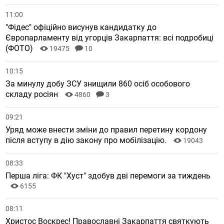
11:00
"Фідес" офіційно висунув кандидатку до
Європарламенту від угорців Закарпаття: всі подробиці
(ФОТО)
19475
10
10:15
За минулу добу ЗСУ знищили 860 осіб особового
складу росіян
4860
3
09:21
Уряд може внести зміни до правил перетину кордону
після вступу в дію закону про мобілізацію.
19043
08:33
Перша ліга: ФК "Хуст" здобув дві перемоги за тиждень
6155
08:11
Христос Воскрес! Православні Закарпаття святкують