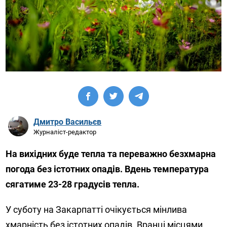
Дмитро Васильєв
Журналіст-редактор
На вихідних буде тепла та переважно безхмарна
погода без істотних опадів. Вдень температура
сягатиме 23-28 градусів тепла.
У суботу на Закарпатті очікується мінлива
хмарність без істотних опадів. Вранці місцями