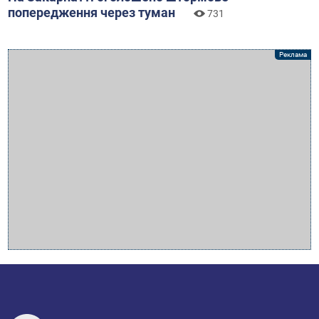
попередження через туман
731