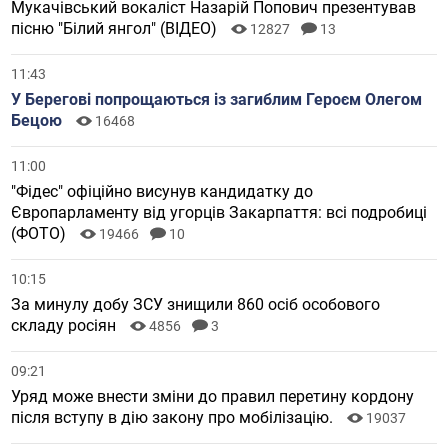
Мукачівський вокаліст Назарій Попович презентував
пісню "Білий янгол" (ВІДЕО)
12827
13
11:43
У Берегові попрощаються із загиблим Героєм Олегом
Бецою
16468
11:00
"Фідес" офіційно висунув кандидатку до
Європарламенту від угорців Закарпаття: всі подробиці
(ФОТО)
19466
10
10:15
За минулу добу ЗСУ знищили 860 осіб особового
складу росіян
4856
3
09:21
Уряд може внести зміни до правил перетину кордону
після вступу в дію закону про мобілізацію.
19037