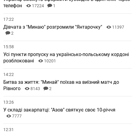
телефон
17224
1
17:22
Дівчата з "Минаю" розгромили "Янтарочку"
11397
2
15:58
Усі пункти пропуску на українсько-польському кордоні
розблоковані
10201
14:22
Битва за життя: "Минай" поїхав на виїзний матч до
Рівного
8143
2
13:26
У складі закарпатці: "Азов" святкує своє 10-річчя
7777
12:31