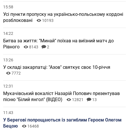
15:58
Усі пункти пропуску на українсько-польському кордоні
розблоковані
10193
14:22
Битва за життя: "Минай" поїхав на виїзний матч до
Рівного
8143
2
13:26
У складі закарпатці: "Азов" святкує своє 10-річчя
7772
12:31
Мукачівський вокаліст Назарій Попович презентував
пісню "Білий янгол" (ВІДЕО)
12821
13
11:43
У Берегові попрощаються із загиблим Героєм Олегом
Бецою
16468