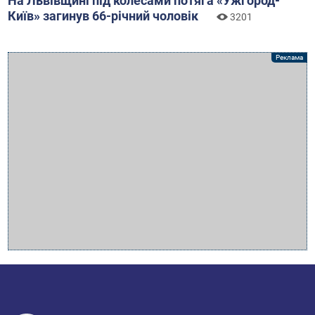
На Львівщині під колесами потяга «Ужгород-
Київ» загинув 66-річний чоловік
3201