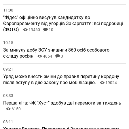
11:00
"Фідес" офіційно висунув кандидатку до
Європарламенту від угорців Закарпаття: всі подробиці
(ФОТО)
19460
10
10:15
За минулу добу ЗСУ знищили 860 осіб особового
складу росіян
4854
3
09:21
Уряд може внести зміни до правил перетину кордону
після вступу в дію закону про мобілізацію.
19024
08:33
Перша ліга: ФК "Хуст" здобув дві перемоги за тиждень
6150
08:11