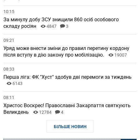
10:15
За минулу добу ЗСУ знищили 860 осіб особового
складу росіян
4847
3
09:21
Уряд може внести зміни до правил перетину кордону
після вступу в дію закону про мобілізацію.
19007
08:33
Перша ліга: ФК "Хуст" здобув дві перемоги за тиждень
6143
08:11
Христос Воскрес! Православні Закарпаття святкують
Великдень
12784
4
БІЛЬШЕ НОВИН