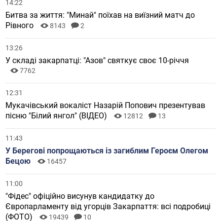
14:22
Битва за життя: "Минай" поїхав на виїзний матч до
Рівного
8143
2
13:26
У складі закарпатці: "Азов" святкує своє 10-річчя
7762
12:31
Мукачівський вокаліст Назарій Попович презентував
пісню "Білий янгол" (ВІДЕО)
12812
13
11:43
У Берегові попрощаються із загиблим Героєм Олегом
Бецою
16457
11:00
"Фідес" офіційно висунув кандидатку до
Європарламенту від угорців Закарпаття: всі подробиці
(ФОТО)
19439
10