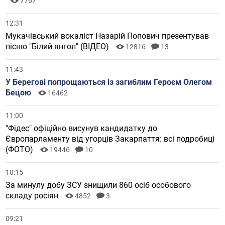
7767
12:31
Мукачівський вокаліст Назарій Попович презентував
пісню "Білий янгол" (ВІДЕО)
12816
13
11:43
У Берегові попрощаються із загиблим Героєм Олегом
Бецою
16462
11:00
"Фідес" офіційно висунув кандидатку до
Європарламенту від угорців Закарпаття: всі подробиці
(ФОТО)
19446
10
10:15
За минулу добу ЗСУ знищили 860 осіб особового
складу росіян
4852
3
09:21