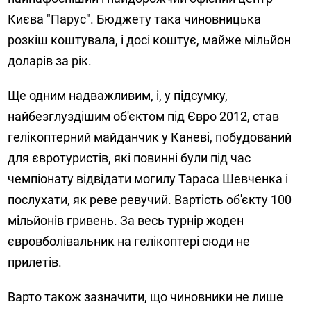
Києва "Парус". Бюджету така чиновницька
розкіш коштувала, і досі коштує, майже мільйон
доларів за рік.
Ще одним надважливим, і, у підсумку,
найбезглуздішим об'єктом під Євро 2012, став
гелікоптерний майданчик у Каневі, побудований
для євротуристів, які повинні були під час
чемпіонату відвідати могилу Тараса Шевченка і
послухати, як реве ревучий. Вартість об'єкту 100
мільйонів гривень. За весь турнір жоден
євровболівальник на гелікоптері сюди не
прилетів.
Варто також зазначити, що чиновники не лише