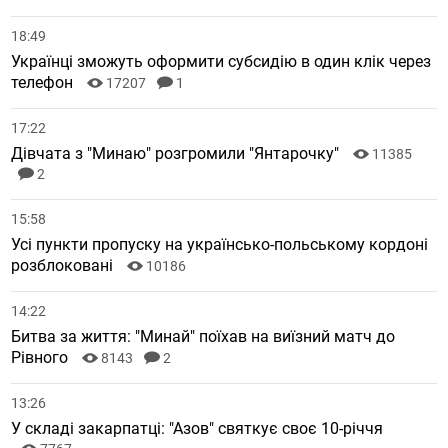
18:49
Українці зможуть оформити субсидію в один клік через
телефон
17207
1
17:22
Дівчата з "Минаю" розгромили "Янтарочку"
11385
2
15:58
Усі пункти пропуску на українсько-польському кордоні
розблоковані
10186
14:22
Битва за життя: "Минай" поїхав на виїзний матч до
Рівного
8143
2
13:26
У складі закарпатці: "Азов" святкує своє 10-річчя