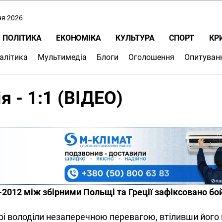
ня 2026
ПОЛІТИКА
ЕКОНОМІКА
КУЛЬТУРА
СПОРТ
КР
алітика
Мультимедіа
Блоги
Оголошення
Опитуван
 - 1:1 (ВІДЕО)
2012 між збірними Польщі та Греції зафіксовано бо
рі володіли незаперечною перевагою, втіливши його 