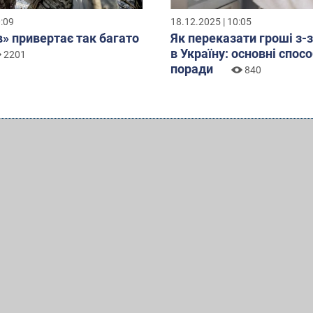
0:09
18.12.2025 | 10:05
» привертає так багато
Як переказати гроші з-
в Україну: основні спосо
2201
поради
840