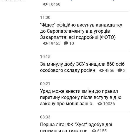
16468
11:00
"Фідес" офіційно висунув кандидатку
до Європарламенту від угорців
Закарпаття: всі подробиці (ФОТО)
19465
10
10:15
За минулу добу ЗСУ знищили 860 осіб
особового складу росіян
4856
3
09:21
Уряд може внести зміни до правил
перетину кордону після вступу в дію
закону про мобілізацію.
19036
08:33
Перша ліга: ФК "Хуст" здобув дві
перемоги за тиждень
6155