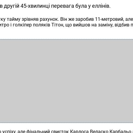
 другій 45-хвилинці перевага була у еллінів.
тку тайму зрівняв рахунок. Він же заробив 11-метровий, але
тро і голкіпер поляків Тітон, що вийшов на заміну, відбив п
о успіху, але фінальний свисток Карлоса Веласко Карбальо