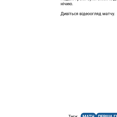
нічию.
Дивіться відеоогляд матчу.
МАТЧ
ПЕРША Г