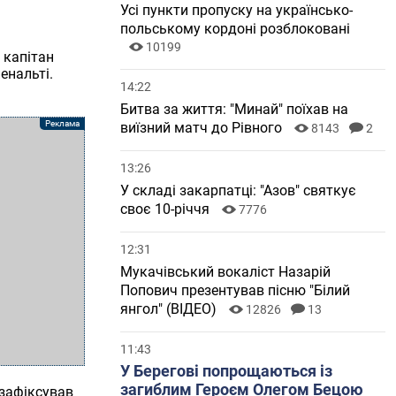
Усі пункти пропуску на українсько-
польському кордоні розблоковані
10199
 капітан
енальті.
14:22
Битва за життя: "Минай" поїхав на
виїзний матч до Рівного
8143
2
13:26
У складі закарпатці: "Азов" святкує
своє 10-річчя
7776
12:31
Мукачівський вокаліст Назарій
Попович презентував пісню "Білий
янгол" (ВІДЕО)
12826
13
11:43
У Берегові попрощаються із
загиблим Героєм Олегом Бецою
 зафіксував