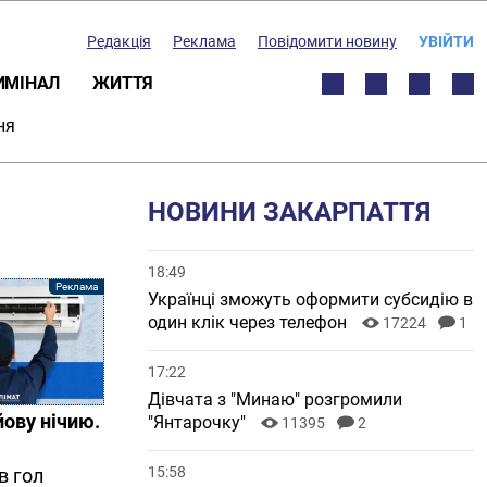
Редакція
Реклама
Повідомити новину
УВІЙТИ
ИМІНАЛ
ЖИТТЯ
ня
НОВИНИ ЗАКАРПАТТЯ
18:49
Українці зможуть оформити субсидію в
один клік через телефон
17224
1
17:22
Дівчата з "Минаю" розгромили
йову нічию.
"Янтарочку"
11395
2
15:58
в гол