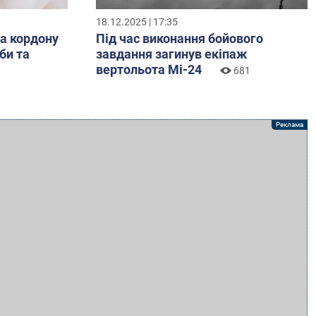
18.12.2025 | 17:35
за кордону
Під час виконання бойового
би та
завдання загинув екіпаж
вертольота Мі-24
681