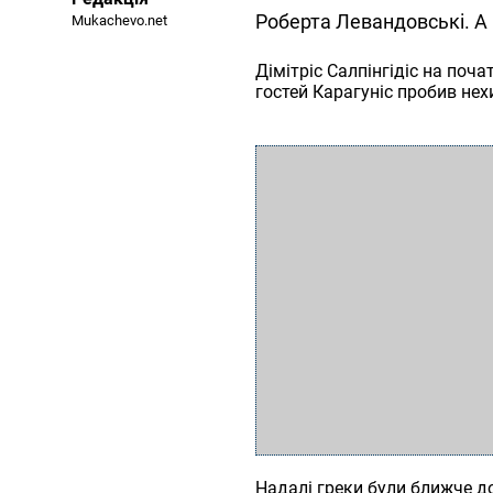
Роберта Левандовські. А в
Mukachevo.net
Дімітріс Салпінгідіс на поча
гостей Карагуніс пробив нехи
Надалі греки були ближче д