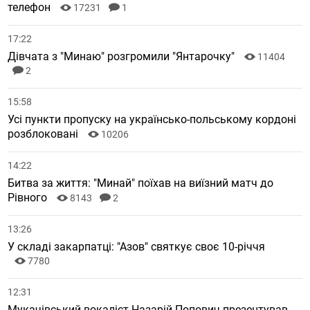
телефон
17231
1
17:22
Дівчата з "Минаю" розгромили "Янтарочку"
11404
2
15:58
Усі пункти пропуску на українсько-польському кордоні
розблоковані
10206
14:22
Битва за життя: "Минай" поїхав на виїзний матч до
Рівного
8143
2
13:26
У складі закарпатці: "Азов" святкує своє 10-річчя
7780
12:31
Мукачівський вокаліст Назарій Попович презентував