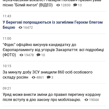
пісню "Білий янгол" (ВІДЕО)
12830
13
11:43
У Берегові попрощаються із загиблим Героєм Олегом
Бецою
16472
11:00
"Фідес" офіційно висунув кандидатку до
Європарламенту від угорців Закарпаття: всі подробиці
(ФОТО)
19478
10
10:15
За минулу добу ЗСУ знищили 860 осіб особового
складу росіян
4861
3
09:21
Уряд може внести зміни до правил перетину кордону
після вступу в дію закону про мобілізацію.
19044